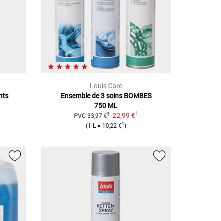
Louis Care
nts
Ensemble de 3 soins
BOMBES
750 ML
1
22,99 €
3
PVC
33,97 €
1
(
1 L
=
10,22 €
)