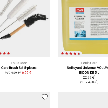
Louis Care
Louis Care
Care Brush Set
5-pieces
Nettoyant Universel
VOLUM
1
6,99 €
BIDON DE 5 L
2
PVC
9,99 €
1
22,99 €
1
(
1 L
=
4,60 €
)