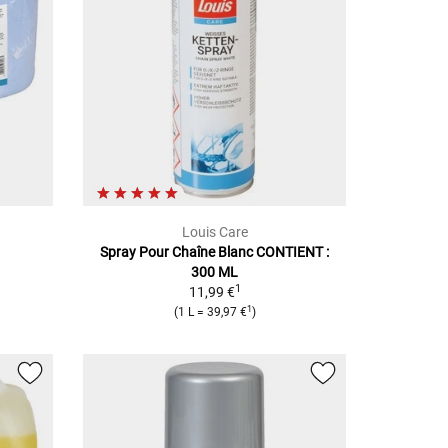
Louis Care
Spray Pour Chaîne Blanc
CONTIENT :
300 ML
1
11,99 €
1
(
1 L
=
39,97 €
)