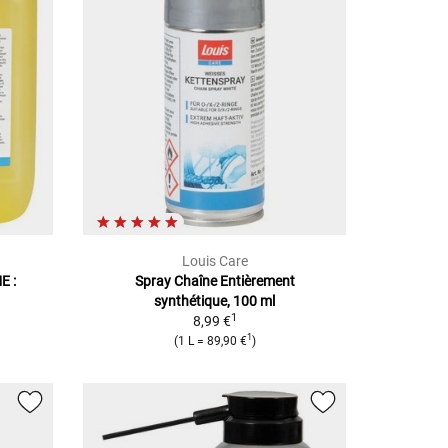
Louis Care
E :
Spray Chaîne
Entièrement
synthétique, 100 ml
1
8,99 €
1
(
1 L
=
89,90 €
)