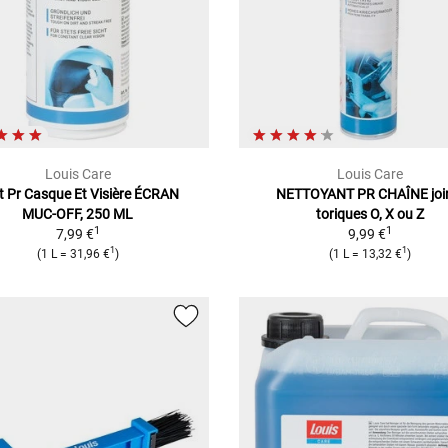
Louis Care
Louis Care
t Pr Casque Et Visière
ÉCRAN
NETTOYANT PR CHAÎNE
joi
MUC-OFF, 250 ML
toriques O, X ou Z
1
1
7,99 €
9,99 €
1
1
(
1 L
=
31,96 €
)
(
1 L
=
13,32 €
)