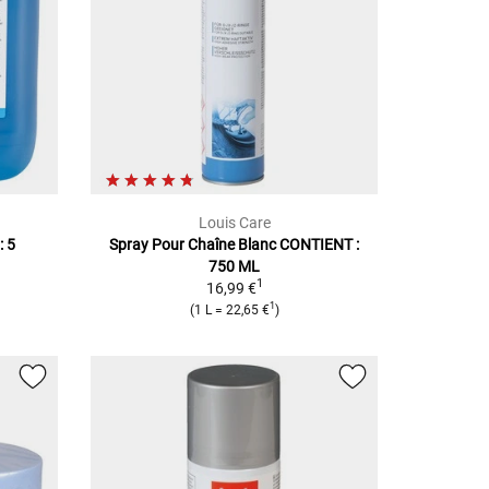
Louis Care
 5
Spray Pour Chaîne Blanc
CONTIENT :
750 ML
1
16,99 €
1
(
1 L
=
22,65 €
)