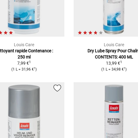
Louis Care
Louis Care
ttoyant rapide
Contenance :
Dry Lube Spray Pour Chaî
250 ml
CONTENTS: 400 ML
1
1
7,99 €
13,99 €
1
1
(
1 L
=
31,96 €
)
(
1 L
=
34,98 €
)