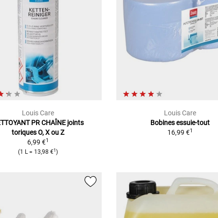
Louis Care
Louis Care
TTOYANT PR CHAÎNE
joints
Bobines essuie-tout
1
toriques O, X ou Z
16,99 €
1
6,99 €
1
(
1 L
=
13,98 €
)