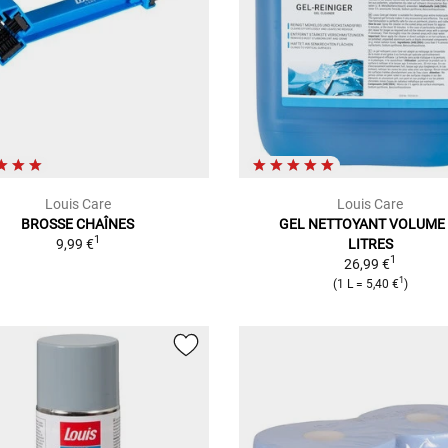
Louis Care
Louis Care
BROSSE CHAÎNES
GEL NETTOYANT
VOLUME :
1
9,99 €
LITRES
1
26,99 €
1
(
1 L
=
5,40 €
)