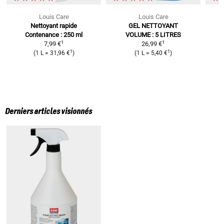
Louis Care
Louis Care
Nettoyant rapide
GEL NETTOYANT
E
Contenance : 250 ml
VOLUME : 5 LITRES
1
1
7,99 €
26,99 €
1
1
(
1 L
=
31,96 €
)
(
1 L
=
5,40 €
)
Derniers articles visionnés