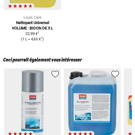
Louis Care
Nettoyant Universel
VOLUME : BIDON DE 5 L
1
22,99 €
1
(
1 L
=
4,60 €
)
Ceci pourrait également vous intéresser