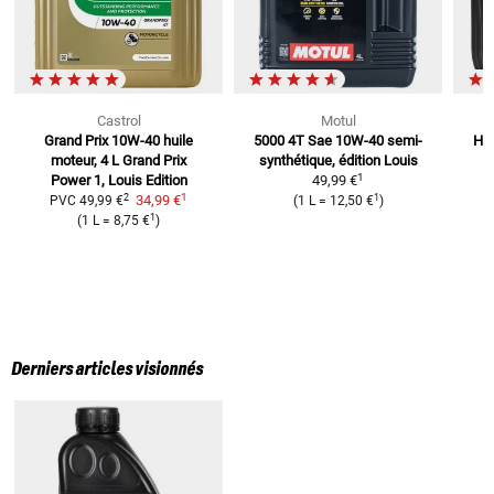
Castrol
Motul
Grand Prix 10W-40 huile
5000 4T Sae 10W-40
semi-
Hui
moteur, 4 L
Grand Prix
synthétique, édition Louis
1
Power 1, Louis Edition
49,99 €
1
2
1
34,99 €
PVC
49,99 €
(
1 L
=
12,50 €
)
1
(
1 L
=
8,75 €
)
Derniers articles visionnés