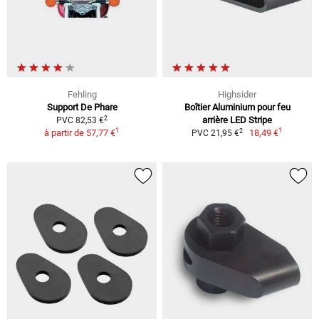
Fehling
Highsider
Support De Phare
Boîtier Aluminium pour feu
2
arrière LED Stripe
PVC 82,53 €
1
1
2
à partir de
57,77 €
18,49 €
PVC 21,95 €