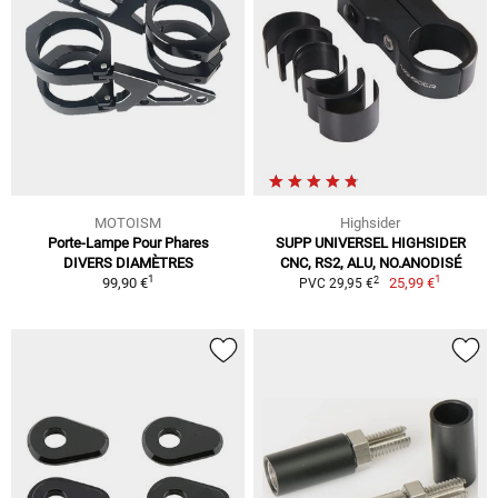
MOTOISM
Highsider
Porte-Lampe Pour Phares
SUPP UNIVERSEL HIGHSIDER
DIVERS DIAMÈTRES
CNC, RS2, ALU, NO.ANODISÉ
1
1
2
99,90 €
25,99 €
PVC 29,95 €