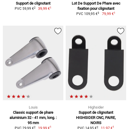
Support de clignotant
Lot De Support De Phare avec
1
2
39,99 €
fixation pour clignotant
PVC 59,99 €
1
3
79,99 €
PVC 109,95 €
Louis
Highsider
Classic support de phare
Support de clignotant
aluminium 32 - 41 mm, long. :
HIGHSIDER CNC, PAIRE,
95 mm
NOIRS
1
1
2
2
19,99 €
11,97 €
PVC 29,99 €
PVC 14,95 €