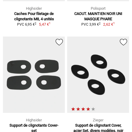
Highsider
Polisport
Caches Pour filetage de
CAOUT. MAINTIEN NOIR UNI
clignotants M8, 4 unités
MASQUE PHARE
1
1
2
2
5,47 €
2,62 €
PVC 6,95 €
PVC 3,99 €
Highsider
Zieger
Support de clignotants Cover-
Support de clignotant Cover,
set
acier Set, divers modèles, noir