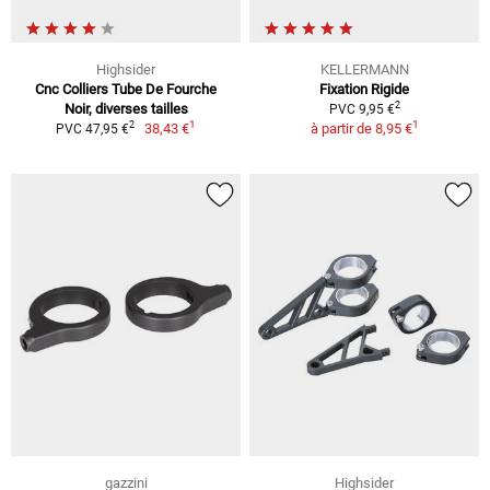
Highsider
KELLERMANN
Cnc Colliers Tube De Fourche
Fixation Rigide
2
Noir, diverses tailles
PVC 9,95 €
1
1
2
38,43 €
à partir de
8,95 €
PVC 47,95 €
gazzini
Highsider