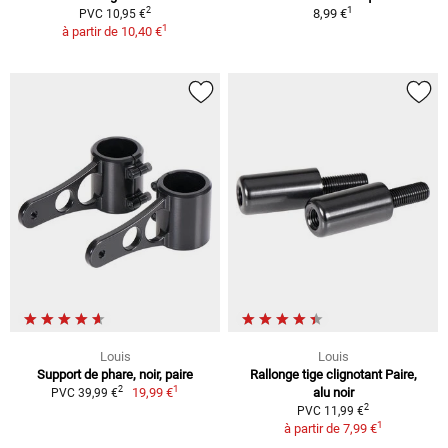
1
2
8,99 €
PVC 10,95 €
1
à partir de
10,40 €
Louis
Louis
Support de phare, noir, paire
Rallonge tige clignotant Paire,
1
2
19,99 €
alu noir
PVC 39,99 €
2
PVC 11,99 €
1
à partir de
7,99 €