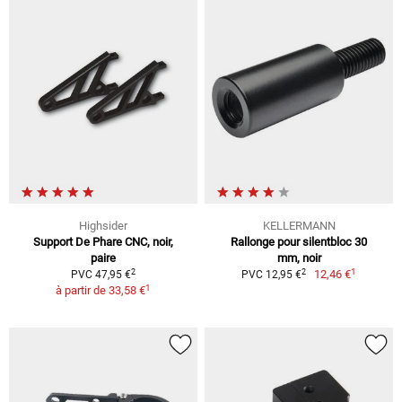
Highsider
KELLERMANN
Support De Phare CNC, noir,
Rallonge pour silentbloc 30
paire
mm, noir
1
2
2
12,46 €
PVC 47,95 €
PVC 12,95 €
1
à partir de
33,58 €