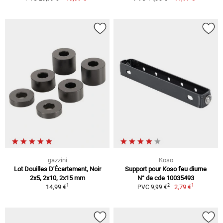
gazzini
Koso
Lot Douilles D'Écartement, Noir
Support pour Koso feu diurne
2x5, 2x10, 2x15 mm
N° de cde 10035493
1
1
2
14,99 €
2,79 €
PVC 9,99 €