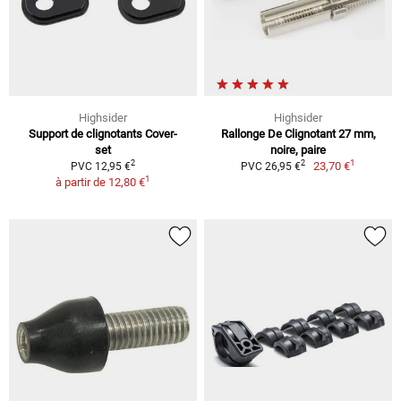
Highsider
Highsider
Support de clignotants Cover-
Rallonge De Clignotant 27 mm,
set
noire, paire
1
2
2
23,70 €
PVC 12,95 €
PVC 26,95 €
1
à partir de
12,80 €