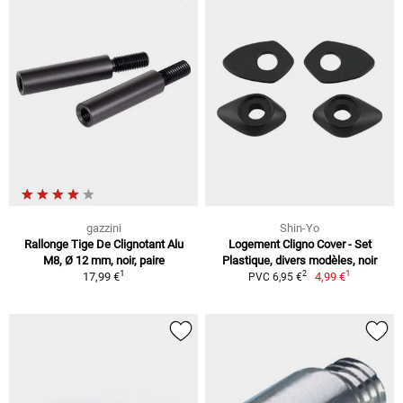
gazzini
Shin-Yo
Rallonge Tige De Clignotant Alu
Logement Cligno Cover - Set
M8, Ø 12 mm, noir, paire
Plastique, divers modèles, noir
1
1
2
17,99 €
4,99 €
PVC 6,95 €