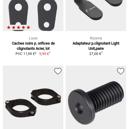
Louis
Rizoma
Caches noirs p. orifices de
Adaptateur p.clignotant Light
clignotants Acier, lot
Unit,paire
1
1
2
5,99 €
27,00 €
PVC 11,99 €