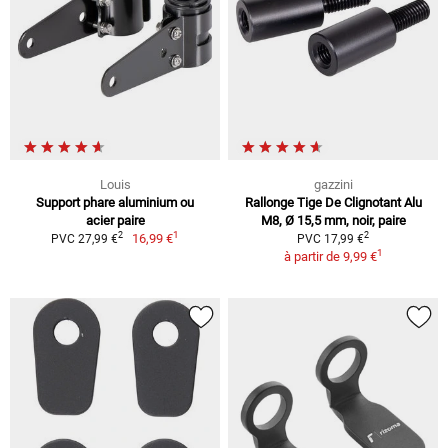
Louis
gazzini
Support phare aluminium ou
Rallonge Tige De Clignotant Alu
acier paire
M8, Ø 15,5 mm, noir, paire
1
2
2
16,99 €
PVC 27,99 €
PVC 17,99 €
1
à partir de
9,99 €