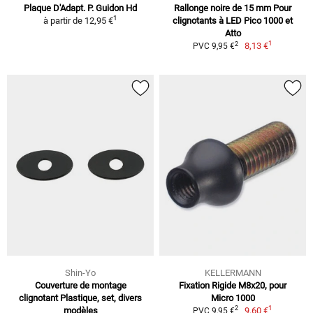
Plaque D'Adapt. P. Guidon Hd
Rallonge noire de 15 mm Pour
1
à partir de
12,95 €
clignotants à LED Pico 1000 et
Atto
1
2
8,13 €
PVC 9,95 €
Shin-Yo
KELLERMANN
Couverture de montage
Fixation Rigide M8x20, pour
clignotant Plastique, set, divers
Micro 1000
1
2
modèles
9,60 €
PVC 9,95 €