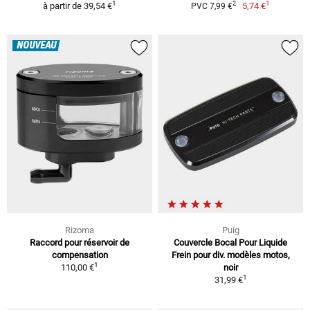
1
1
2
à partir de
39,54 €
5,74 €
PVC 7,99 €
NOUVEAU
Rizoma
Puig
Raccord pour réservoir de
Couvercle Bocal Pour Liquide
compensation
Frein pour div. modèles motos,
1
110,00 €
noir
1
31,99 €