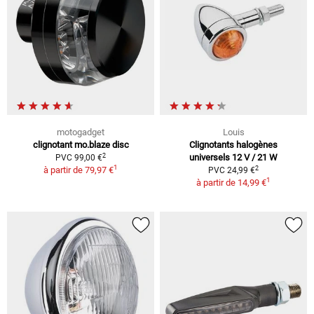
motogadget
Louis
clignotant mo.blaze disc
Clignotants halogènes
2
universels 12 V / 21 W
PVC 99,00 €
1
2
à partir de
79,97 €
PVC 24,99 €
1
à partir de
14,99 €