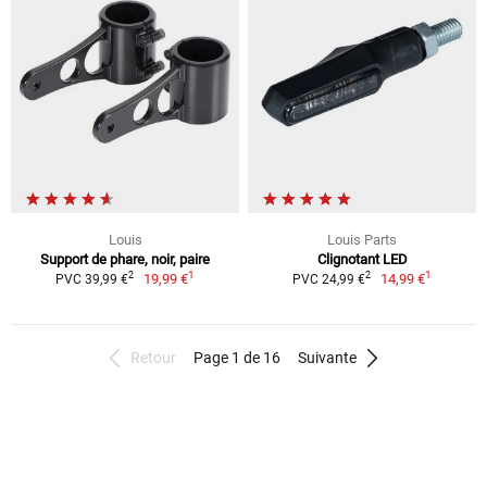
Louis
Louis Parts
Support de phare, noir, paire
Clignotant LED
1
1
2
2
19,99 €
14,99 €
PVC 39,99 €
PVC 24,99 €
Retour
Page 1 de 16
Suivante