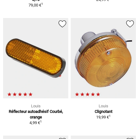
1
79,00 €
Louis
Louis
Réflecteur autoadhésif Courbé,
Clignotant
1
orange
19,99 €
1
4,99 €