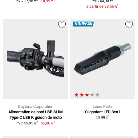
14,99 €
PVC 17,98 €
PVC 44,00 €
1
à partir de
38,66 €
NOUVEAU
Daytona Corporation
Louis Parts
Alimentation de bord USB SLIM
Clignotant LED 3en1
1
Type-C USB F. guidon de moto
29,99 €
1
2
55,00 €
PVC 59,95 €