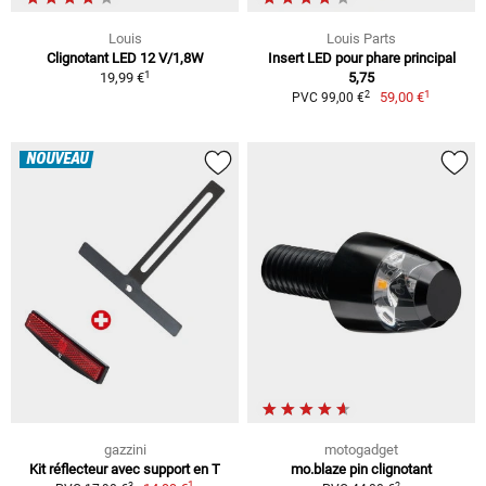
Louis
Louis Parts
Clignotant LED 12 V/1,8W
Insert LED pour phare principal
1
19,99 €
5,75
1
2
59,00 €
PVC 99,00 €
NOUVEAU
gazzini
motogadget
Kit réflecteur avec support en T
mo.blaze pin clignotant
1
3
2