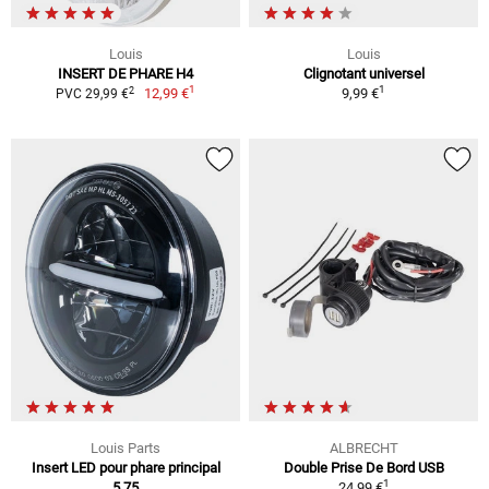
Louis
Louis
INSERT DE PHARE H4
Clignotant universel
1
1
2
12,99 €
9,99 €
PVC 29,99 €
Louis Parts
ALBRECHT
Insert LED pour phare principal
Double Prise De Bord USB
1
5,75
24,99 €