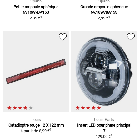
Spahn
Spahn
Petite ampoule sphérique
Grande ampoule sphérique
6V10W/BA15S
6V,18W/BA15S
1
1
2,99 €
2,99 €
Louis
Louis Parts
Catadioptre rouge 12 X 122 mm
Insert LED pour phare principal
1
à partir de
8,99 €
7
1
129,00 €