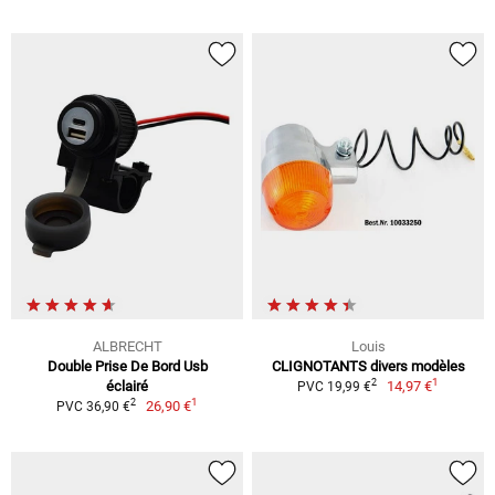
ALBRECHT
Louis
Double Prise De Bord Usb
CLIGNOTANTS divers modèles
1
2
éclairé
14,97 €
PVC 19,99 €
1
2
26,90 €
PVC 36,90 €