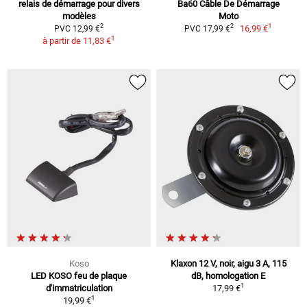
relais de démarrage pour divers
Ba60 Câble De Démarrage
modèles
Moto
1
2
2
16,99 €
PVC 12,99 €
PVC 17,99 €
1
à partir de
11,83 €
Koso
Klaxon 12 V, noir, aigu 3 A, 115
LED KOSO feu de plaque
dB, homologation E
1
d'immatriculation
17,99 €
1
19,99 €