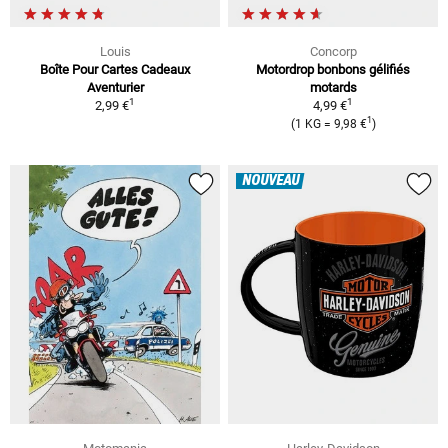
Louis
Concorp
Boîte Pour Cartes Cadeaux
Motordrop bonbons gélifiés
Aventurier
motards
1
1
2,99 €
4,99 €
1
(1 KG = 9,98 €
)
NOUVEAU