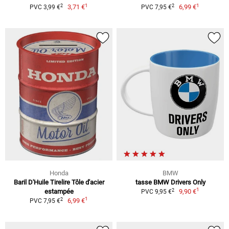
1
1
2
2
3,71 €
6,99 €
PVC 3,99 €
PVC 7,95 €
Honda
BMW
Baril D'Huile Tirelire Tôle d'acier
tasse BMW Drivers Only
1
2
estampée
9,90 €
PVC 9,95 €
1
2
6,99 €
PVC 7,95 €