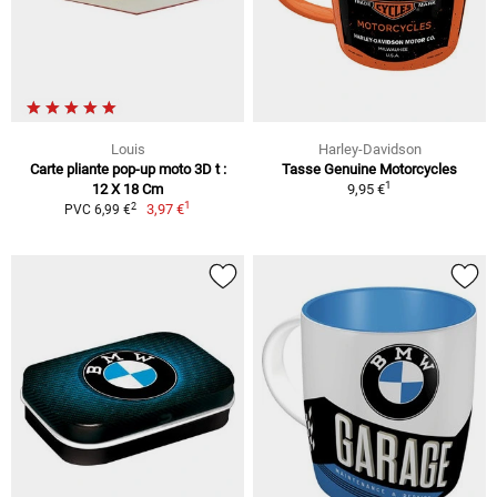
Louis
Harley-Davidson
Carte pliante pop-up moto 3D t :
Tasse Genuine Motorcycles
1
12 X 18 Cm
9,95 €
1
2
3,97 €
PVC 6,99 €