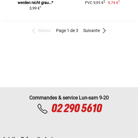
1
2
werden nicht grau...*
9,74 €
PVC 9,95 €
1
3,99 €
Retour
Page 1 de 3
Suivante
Commandes & service Lun-sam 9-20
02 290 5610