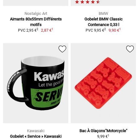
Nostalgic Art
BMW
Aimants 80x55mm Différents
Gobelet BMW Classic
motifs
Contenance 0,33 l
1
1
2
2
2,87 €
9,90 €
PVC 2,95 €
PVC 9,95 €
Kawasaki
Bac À Glaçons"Motorcycle"
1
Gobelet « Service » Kawasaki
9,99 €