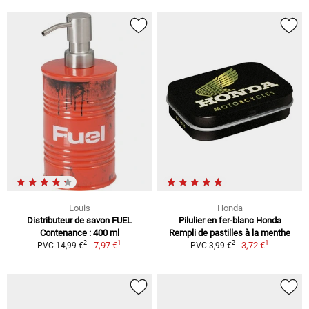
Louis
Honda
Distributeur de savon FUEL
Pilulier en fer-blanc Honda
Contenance : 400 ml
Rempli de pastilles à la menthe
1
1
2
2
7,97 €
3,72 €
PVC 14,99 €
PVC 3,99 €