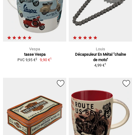
Vespa
Louis
tasse Vespa
Décapsuleur En Métal "chaîne
1
2
9,90 €
de moto"
PVC 9,95 €
1
4,99 €