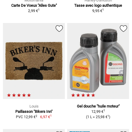
Motomania
Harley-Davidson
Carte De Voeux "Alles Gute"
Tasse avec logo authentique
1
1
2,99 €
9,95 €
Louis
Gel douche "huile moteur"
1
Paillasson "Bikers Inn"
12,99 €
1
2
1
6,97 €
PVC 12,99 €
(1 L = 25,98 €
)