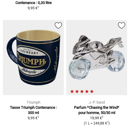
Contenance : 0,33 litre
1
9,95 €
Triumph
J.-P. Sand
Tasse Triumph Contenance :
Parfum *Chasing the Wind*
300 ml
pour homme, 50/30 ml
1
1
9,95 €
19,99 €
1
(1 L = 249,88 €
)