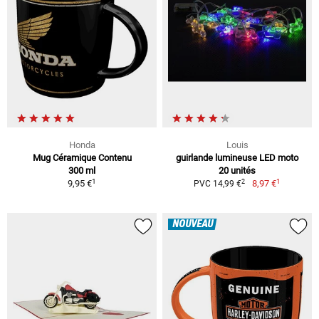
Honda
Louis
Mug Céramique Contenu
guirlande lumineuse LED moto
300 ml
20 unités
1
1
2
9,95 €
8,97 €
PVC 14,99 €
NOUVEAU