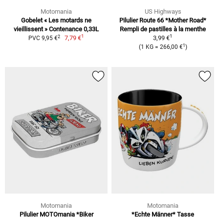
Motomania
US Highways
Gobelet « Les motards ne
Pilulier Route 66 *Mother Road*
vieillissent » Contenance 0,33L
Rempli de pastilles à la menthe
1
1
2
7,79 €
3,99 €
PVC 9,95 €
1
(1 KG = 266,00 €
)
Motomania
Motomania
Pilulier MOTOmania *Biker
*Echte Männer* Tasse