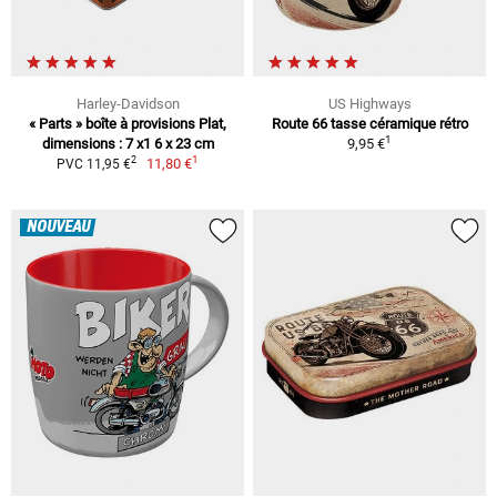
Harley-Davidson
US Highways
« Parts » boîte à provisions Plat,
Route 66 tasse céramique rétro
1
dimensions : 7 x1 6 x 23 cm
9,95 €
1
2
11,80 €
PVC 11,95 €
NOUVEAU