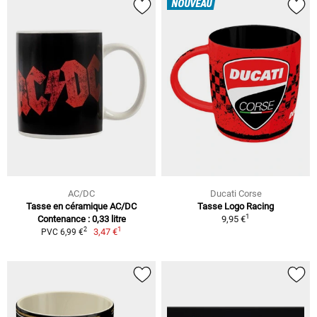
NOUVEAU
AC/DC
Ducati Corse
Tasse en céramique AC/DC
Tasse Logo Racing
1
Contenance : 0,33 litre
9,95 €
1
2
3,47 €
PVC 6,99 €