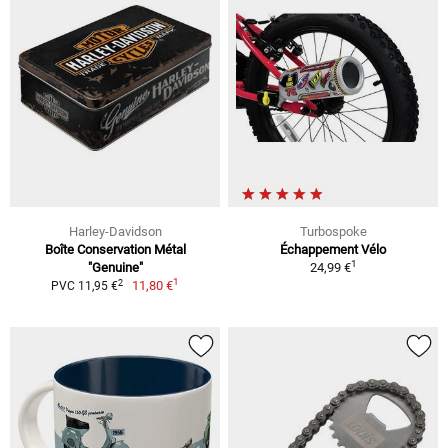
Harley-Davidson
Turbospoke
Boîte Conservation Métal
Échappement Vélo
1
"Genuine"
24,99 €
1
2
11,80 €
PVC 11,95 €