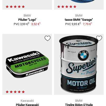
BMW
BMW
Pilulier "Logo"
tasse BMW "Garage"
1
1
2
2
3,52 €
7,79 €
PVC 3,99 €
PVC 9,95 €
Kawasaki
BMW
Pilulier Kawasaki
Tirelire Bidon D'Huile