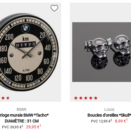
BMW
Louis
rloge murale BMW *Tacho*
Boucles d'oreilles *Skull
1
DIAMÈTRE : 31 CM
8,99 €
2
PVC 12,99 €
1
29,95 €
2
PVC 39,95 €