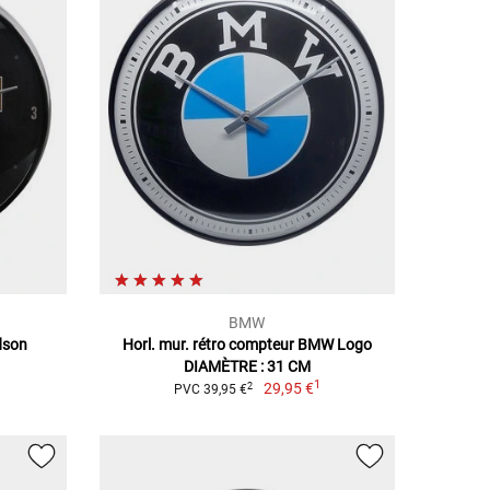
BMW
dson
Horl. mur. rétro compteur BMW Logo
DIAMÈTRE : 31 CM
1
29,95 €
2
PVC 39,95 €