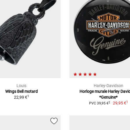
Louis
Harley-Davidson
Wings Bell motard
Horloge murale Harley Davi
1
22,99 €
*Genuine*
1
29,95 €
2
PVC 39,95 €