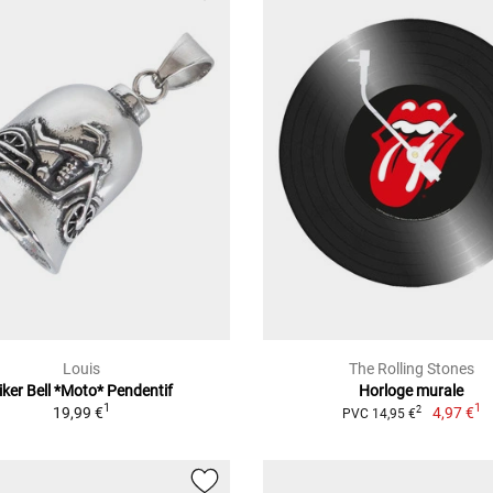
Louis
The Rolling Stones
iker Bell *Moto* Pendentif
Horloge murale
1
1
19,99 €
4,97 €
2
PVC 14,95 €