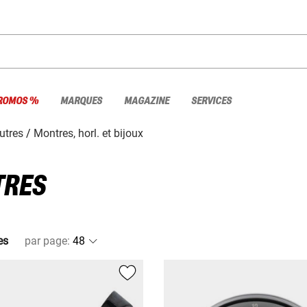
ROMOS %
MARQUES
MAGAZINE
SERVICES
utres
Montres, horl. et bijoux
TRES
es
par page
: