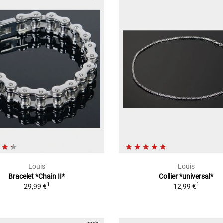
Louis
Louis
Bracelet *Chain II*
Collier *universal*
1
1
29,99 €
12,99 €