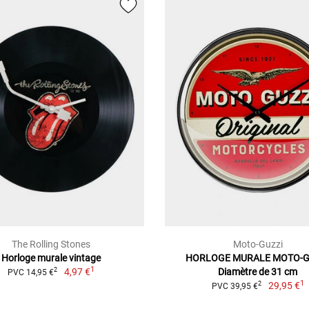
The Rolling Stones
Moto-Guzzi
Horloge murale vintage
HORLOGE MURALE MOTO-G
1
4,97 €
Diamètre de 31 cm
2
PVC 14,95 €
1
29,95 €
2
PVC 39,95 €