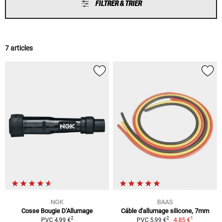
FILTRER & TRIER
7 articles
NGK
BAAS
Cosse Bougie D'Allumage
Cáble d'allumage silicone, 7mm
1
2
2
4,85 €
PVC 4,99 €
PVC 5,99 €