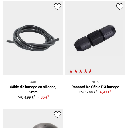
BAAS
NGK
Câble d'allumage en silicone,
Raccord De Câble D'Allumage
1
2
5 mm
6,90 €
PVC 7,99 €
1
2
4,35 €
PVC 4,99 €