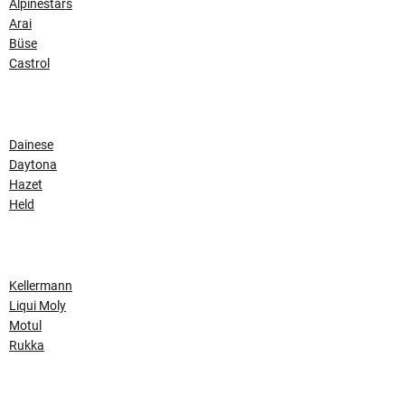
Alpinestars
Arai
Büse
Castrol
Dainese
Daytona
Hazet
Held
Kellermann
Liqui Moly
Motul
Rukka