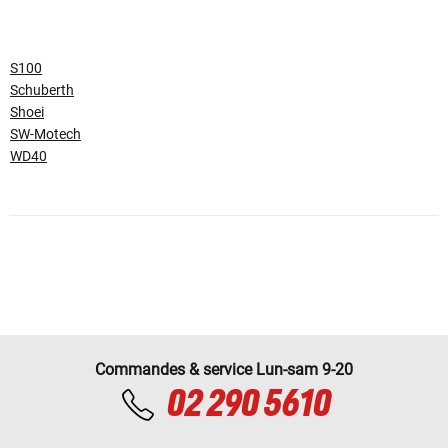
S100
Schuberth
Shoei
SW-Motech
WD40
Commandes & service Lun-sam 9-20
02 290 5610