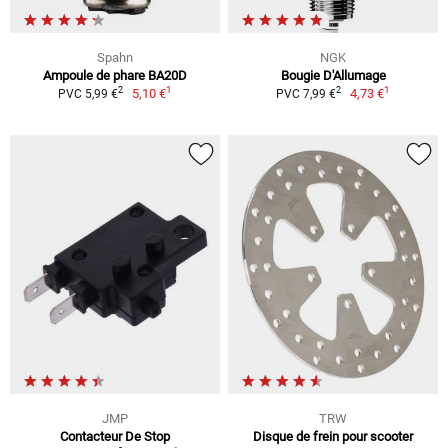
Spahn
NGK
Ampoule de phare BA20D
Bougie D'Allumage
1
1
2
2
5,10 €
4,73 €
PVC 5,99 €
PVC 7,99 €
JMP
TRW
Contacteur De Stop
Disque de frein pour scooter