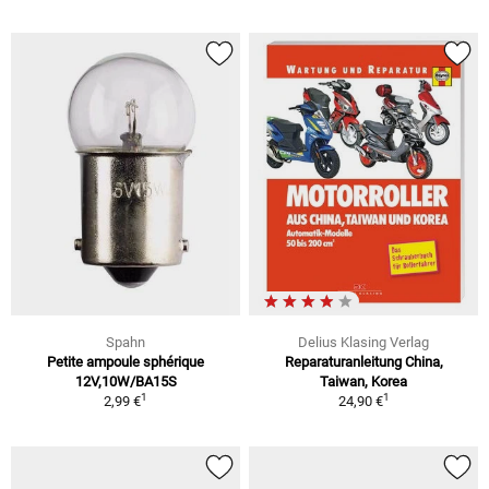
Spahn
Delius Klasing Verlag
Petite ampoule sphérique
Reparaturanleitung China,
12V,10W/BA15S
Taiwan, Korea
1
1
2,99 €
24,90 €