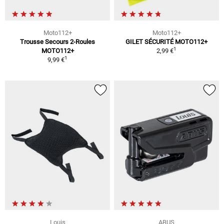
Moto112+
Moto112+
Trousse Secours 2-Roules
GILET SÉCURITÉ MOTO112+
1
MOTO112+
2,99 €
1
9,99 €
Louis
ABUS