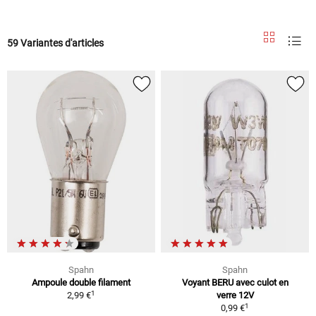
59 Variantes d'articles
Spahn
Spahn
Ampoule double filament
Voyant BERU avec culot en
1
2,99 €
verre 12V
1
0,99 €