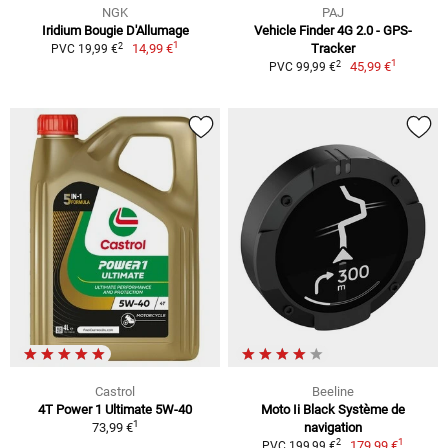
NGK
PAJ
Iridium Bougie D'Allumage
Vehicle Finder 4G 2.0 - GPS-
1
2
14,99 €
Tracker
PVC 19,99 €
1
2
45,99 €
PVC 99,99 €
Castrol
Beeline
4T Power 1 Ultimate 5W-40
Moto Ii Black Système de
1
73,99 €
navigation
1
2
179,99 €
PVC 199,99 €