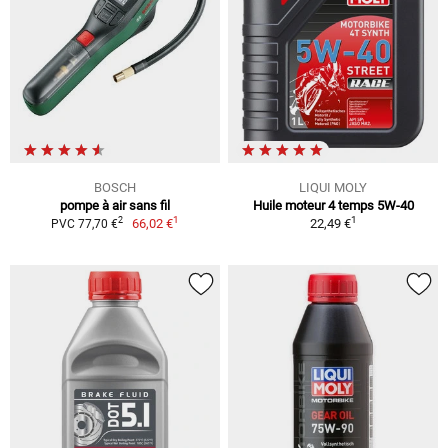
BOSCH
LIQUI MOLY
pompe à air sans fil
Huile moteur 4 temps 5W-40
1
1
2
66,02 €
22,49 €
PVC 77,70 €