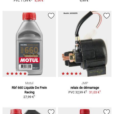
8,54 €
9,99 €
PVC 11,99 €
Motul
JMP
Rbf 660 Liquide De Frein
relais de démarrage
1
2
Racing
31,03 €
PVC 32,99 €
1
27,99 €