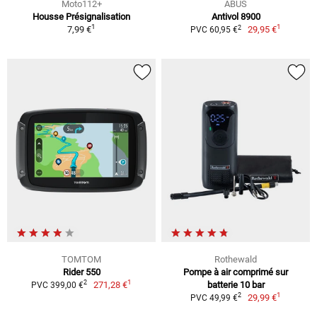
Moto112+
ABUS
Housse Présignalisation
Antivol 8900
1
1
2
7,99 €
29,95 €
PVC 60,95 €
TOMTOM
Rothewald
Rider 550
Pompe à air comprimé sur
1
2
271,28 €
batterie 10 bar
PVC 399,00 €
1
2
29,99 €
PVC 49,99 €