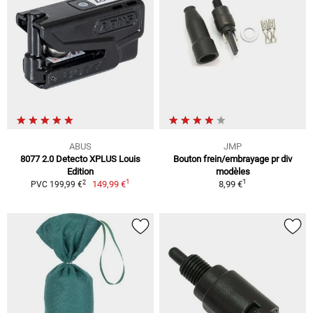
ABUS
JMP
8077 2.0 Detecto XPLUS Louis
Bouton frein/embrayage pr div
Edition
modèles
1
1
2
149,99 €
8,99 €
PVC 199,99 €