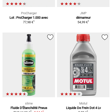
ProCharger
JMP
Lot : ProCharger 1.000 avec
démarreur
1
1
77,98 €
54,99 €
slime
Motul
Fluide D'Étanchéité Pneus
Liquide De Frein Dot 4 Lv
1
1
2