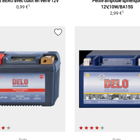
 BERU avec culot en verre 12V
Petite ampoule sphériqu
1
0,99 €
12V,10W/BA15S
1
2,99 €