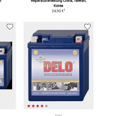
e
Reparaturanleitung China, Taiwan,
Korea
1
24,90 €