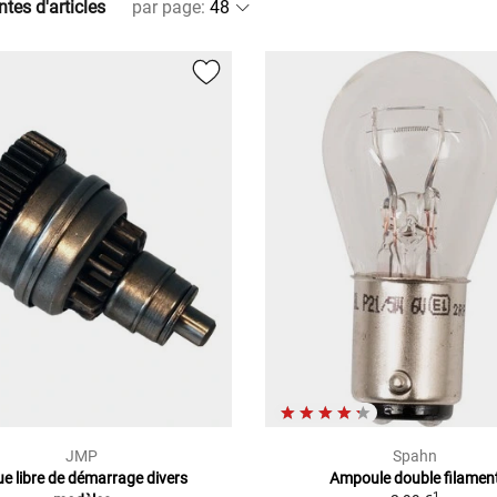
ntes d'articles
par page
:
JMP
Spahn
e libre de démarrage divers
Ampoule double filamen
1