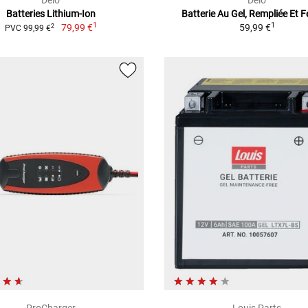
Delo
Delo
Batteries Lithium-Ion
Batterie Au Gel, Rempliée Et 
1
1
79,99 €
59,99 €
2
PVC 99,99 €