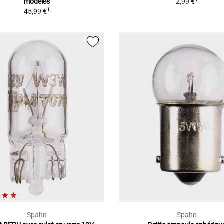
modèles
2,99 €
1
45,99 €
Spahn
Spahn