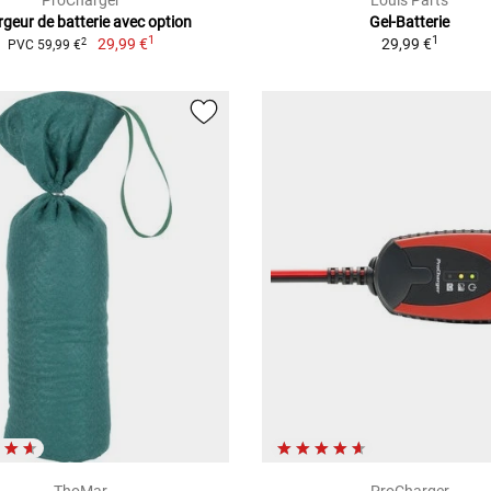
ProCharger
Louis Parts
geur de batterie avec option
Gel-Batterie
1
1
29,99 €
29,99 €
2
PVC 59,99 €
ThoMar
ProCharger