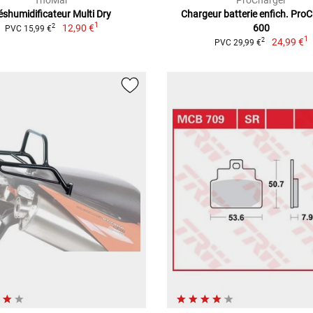
éshumidificateur Multi Dry
Chargeur batterie enfich. Pro
1
12,90 €
600
2
PVC 15,99 €
1
24,99 €
2
PVC 29,99 €