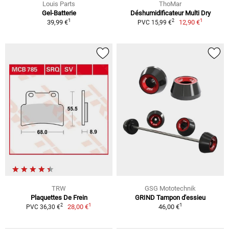
Louis Parts
ThoMar
Gel-Batterie
Déshumidificateur Multi Dry
1
1
2
39,99 €
12,90 €
PVC 15,99 €
TRW
GSG Mototechnik
Plaquettes De Frein
GRIND Tampon d'essieu
1
1
2
28,00 €
46,00 €
PVC 36,30 €