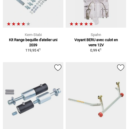
Kern-Stabi
Spahn
Kit Range bequille d'atelier uni
Voyant BERU avec culot en
2039
verre 12V
1
1
119,95 €
0,99 €