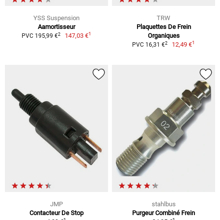
YSS Suspension
TRW
Aamortisseur
Plaquettes De Frein
1
2
147,03 €
Organiques
PVC 195,99 €
1
2
12,49 €
PVC 16,31 €
JMP
stahlbus
Contacteur De Stop
Purgeur Combiné Frein
1
1