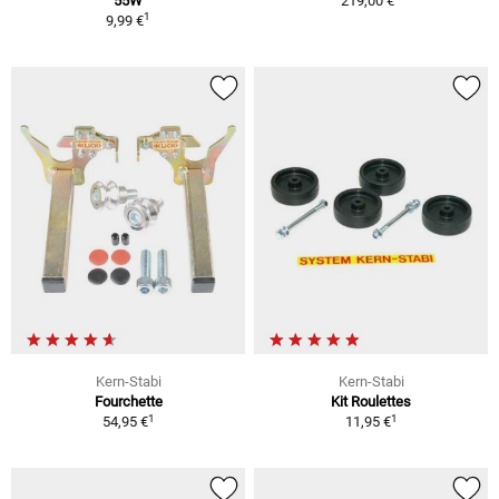
55W
219,00 €
1
9,99 €
Kern-Stabi
Kern-Stabi
Fourchette
Kit Roulettes
1
1
54,95 €
11,95 €