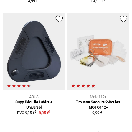
4,99 €
34,95 €
ABUS
Moto112+
Supp Béquille Latérale
Trousse Secours 2-Roules
Universel
MOTO112+
1
1
2
8,95 €
9,99 €
PVC 9,95 €