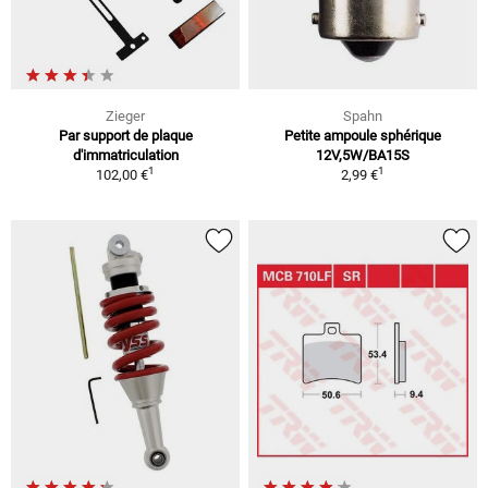
Zieger
Spahn
Par support de plaque
Petite ampoule sphérique
d'immatriculation
12V,5W/BA15S
1
1
102,00 €
2,99 €