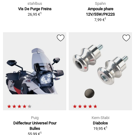
stahlbus
Spahn
Vis De Purge Freins
Ampoule phare
1
26,95 €
12V/55W/PK22S
1
7,99 €
Puig
Kern-Stabi
Déflecteur Universel Pour
Diabolos
1
Bulles
19,95 €
1
55,99 €