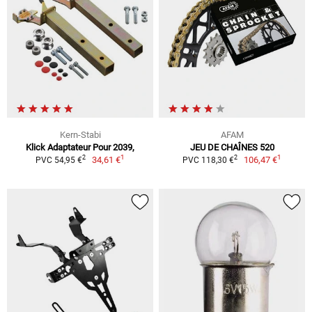
Kern-Stabi
AFAM
Klick Adaptateur Pour 2039,
JEU DE CHAÎNES 520
1
1
2
2
34,61 €
106,47 €
PVC 54,95 €
PVC 118,30 €