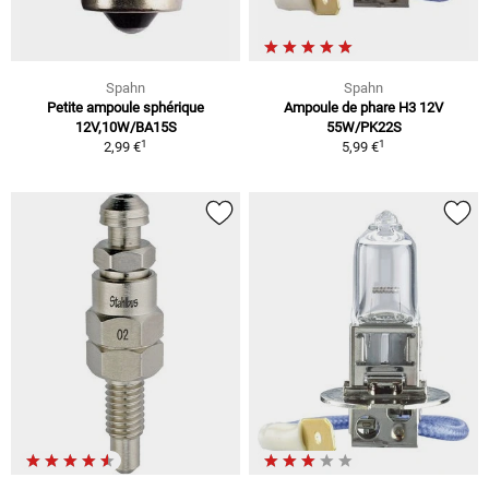
Spahn
Spahn
Petite ampoule sphérique
Ampoule de phare H3 12V
12V,10W/BA15S
55W/PK22S
1
1
2,99 €
5,99 €