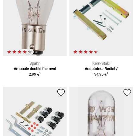
Spahn
Kern-Stabi
Ampoule double filament
Adaptateur Radial /
1
1
2,99 €
34,95 €