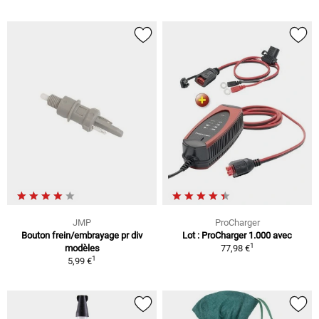
JMP
ProCharger
Bouton frein/embrayage pr div
Lot : ProCharger 1.000 avec
1
modèles
77,98 €
1
5,99 €