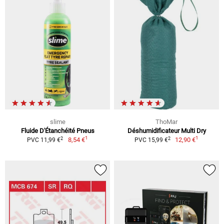
slime
ThoMar
Fluide D'Étanchéité Pneus
Déshumidificateur Multi Dry
1
1
2
2
8,54 €
12,90 €
PVC 11,99 €
PVC 15,99 €