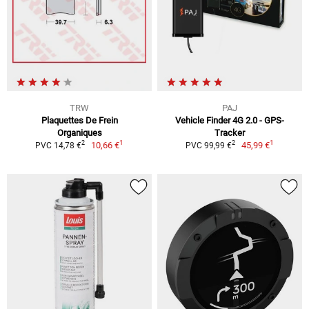
TRW
PAJ
Plaquettes De Frein
Vehicle Finder 4G 2.0 - GPS-
Organiques
Tracker
1
1
2
2
10,66 €
45,99 €
PVC 14,78 €
PVC 99,99 €