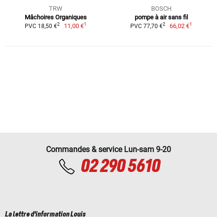
TRW
BOSCH
Mâchoires Organiques
pompe à air sans fil
1
1
2
2
11,00 €
66,02 €
PVC 18,50 €
PVC 77,70 €
Commandes & service Lun-sam 9-20
02 290 5610
La lettre d'information Louis