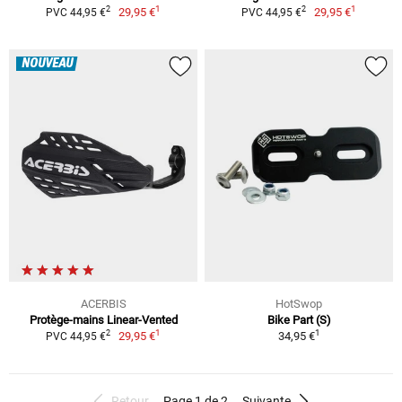
1
1
2
2
29,95 €
29,95 €
PVC 44,95 €
PVC 44,95 €
NOUVEAU
ACERBIS
HotSwop
Protège-mains Linear-Vented
Bike Part (S)
1
1
2
29,95 €
34,95 €
PVC 44,95 €
Retour
Page 1 de 2
Suivante