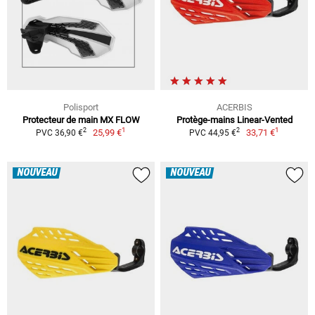
Polisport
ACERBIS
Protecteur de main MX FLOW
Protège-mains Linear-Vented
1
1
2
2
25,99 €
33,71 €
PVC 36,90 €
PVC 44,95 €
NOUVEAU
NOUVEAU