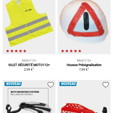
Moto112+
Moto112+
GILET SÉCURITÉ MOTO112+
Housse Présignalisation
1
1
2,99 €
7,99 €
NOUVEAU
NOUVEAU