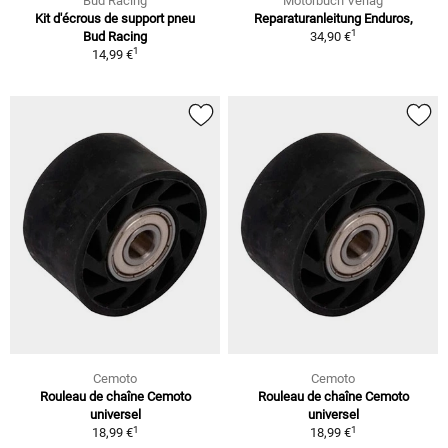
Bud Racing
Motorbuch Verlag
Kit d'écrous de support pneu
Reparaturanleitung Enduros,
1
Bud Racing
34,90 €
1
14,99 €
Cemoto
Cemoto
Rouleau de chaîne Cemoto
Rouleau de chaîne Cemoto
universel
universel
1
1
18,99 €
18,99 €