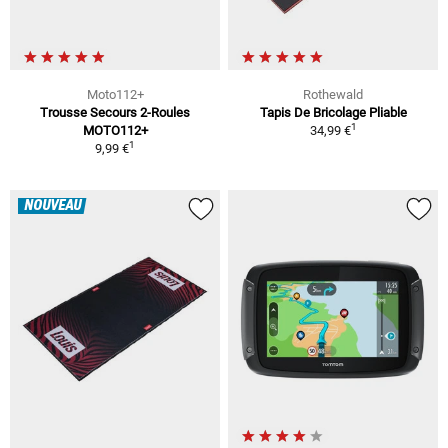
Moto112+
Rothewald
Trousse Secours 2-Roules
Tapis De Bricolage Pliable
1
MOTO112+
34,99 €
1
9,99 €
NOUVEAU