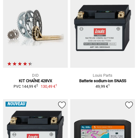
DID
Louis Parts
KIT CHAÎNE 428VX
Batterie sodium-ion SNA5S
1
1
2
130,49 €
49,99 €
PVC 144,99 €
NOUVEAU