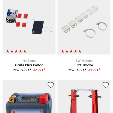
HotSwop
SW-Motech
Gorilla Plate Carbon
Prot. Broche
1
1
2
2
32,99 €
34,90 €
PVC 39,90 €
PVC 35,00 €