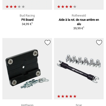
Bud Racing
Rothewald
Pit Board
Aide à la rot. de roue arrière en
1
34,99 €
alu
1
39,99 €
HotSwop
Scar