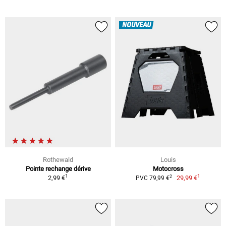
NOUVEAU
Rothewald
Louis
Pointe rechange dérive
Motocross
1
1
2
2,99 €
29,99 €
PVC 79,99 €