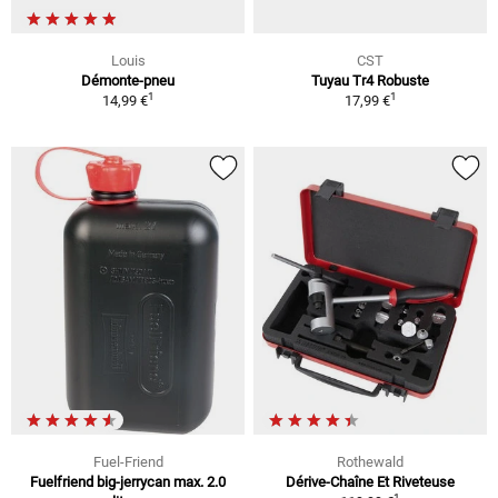
Louis
CST
Démonte-pneu
Tuyau Tr4 Robuste
1
1
14,99 €
17,99 €
Fuel-Friend
Rothewald
Fuelfriend big-jerrycan max. 2.0
Dérive-Chaîne Et Riveteuse
1