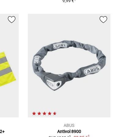
9,99 €
ABUS
2+
Antivol 8900
1
2