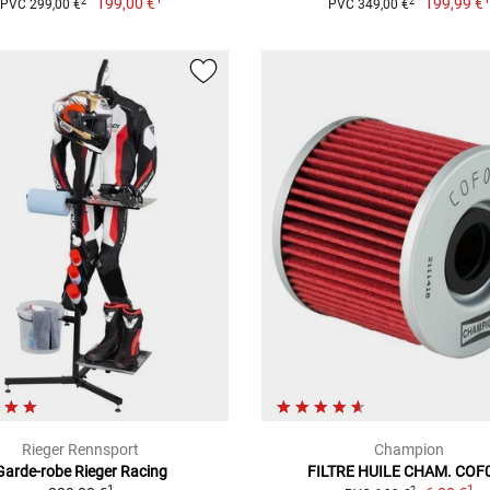
199,00 €
199,99 €
2
2
PVC 299,00 €
PVC 349,00 €
Rieger Rennsport
Champion
Garde-robe Rieger Racing
FILTRE HUILE CHAM. COF
1
1