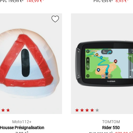
149,99 €
8,95 €
PVC 199,99 €
PVC 9,95 €
Moto112+
TOMTOM
Housse Présignalisation
Rider 550
1
2