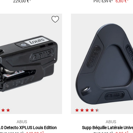
229,00 €
6,80 €
2
PVC 6,99 €
ABUS
ABUS
.0 Detecto XPLUS Louis Edition
Supp Béquille Latérale Unive
1
1
2
2