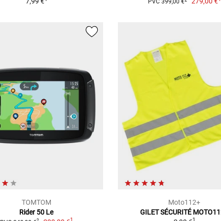
7,99 €
279,00 €
PVC 399,00 €
TOMTOM
Moto112+
Rider 50 Le
GILET SÉCURITÉ MOTO11
1
1
2