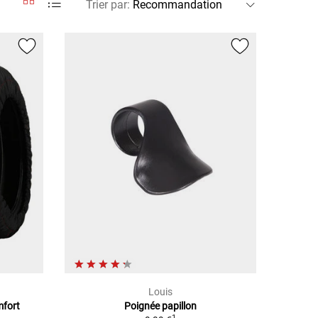
Trier par
:
Louis
mfort
Poignée papillon
1
1