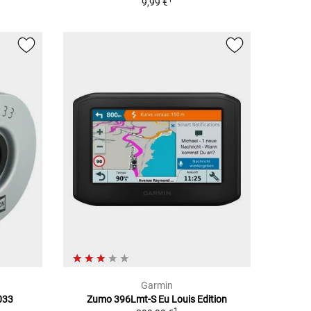
9,99 €
Garmin
033
Zumo 396Lmt-S Eu Louis Edition
1