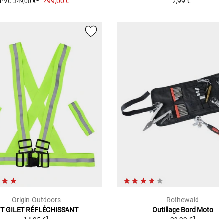
299,00 €
2,99 €
PVC 349,00 €
Origin-Outdoors
Rothewald
IT GILET RÉFLÉCHISSANT
Outillage Bord Moto
1
1