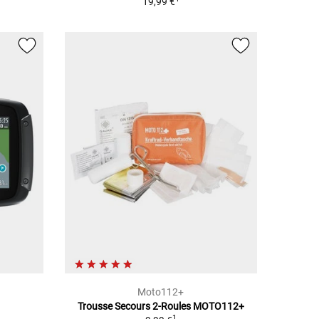
19,99 €
Moto112+
Trousse Secours 2-Roules MOTO112+
1
1