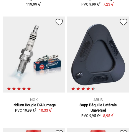
1
1
2
119,99 €
7,23 €
PVC 9,99 €
NGK
ABUS
Iridium Bougie D'Allumage
Supp Béquille Latérale
1
2
10,33 €
Universel
PVC 19,99 €
1
2
8,95 €
PVC 9,95 €