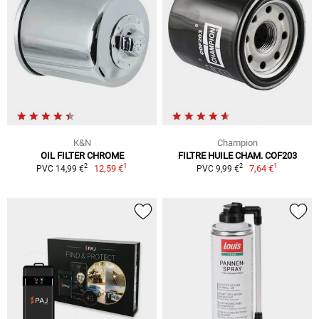
K&N
Champion
OIL FILTER CHROME
FILTRE HUILE CHAM. COF203
1
1
2
2
12,59 €
7,64 €
PVC 14,99 €
PVC 9,99 €