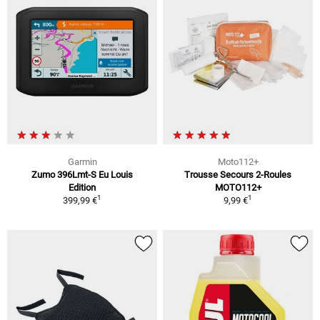
Garmin
Moto112+
Zumo 396Lmt-S Eu Louis
Trousse Secours 2-Roules
Edition
MOTO112+
1
1
399,99 €
9,99 €