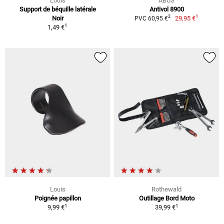
Louis
ABUS
Support de béquille latérale
Antivol 8900
1
2
Noir
29,95 €
PVC 60,95 €
1
1,49 €
Louis
Rothewald
Poignée papillon
Outillage Bord Moto
1
1
9,99 €
39,99 €