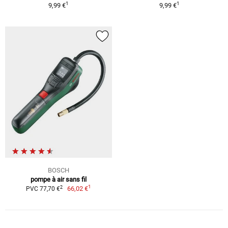
1
1
9,99 €
9,99 €
BOSCH
pompe à air sans fil
1
2
66,02 €
PVC 77,70 €