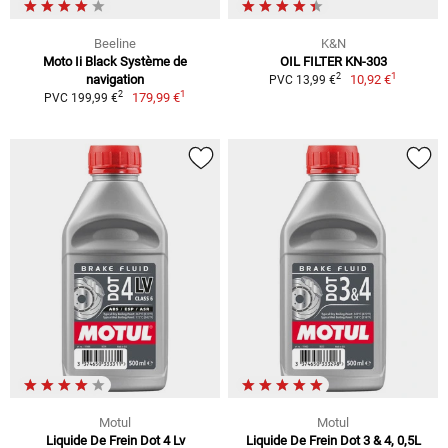
Beeline
K&N
Moto Ii Black Système de
OIL FILTER KN-303
1
2
navigation
10,92 €
PVC 13,99 €
1
2
179,99 €
PVC 199,99 €
Motul
Motul
Liquide De Frein Dot 4 Lv
Liquide De Frein Dot 3 & 4, 0,5L