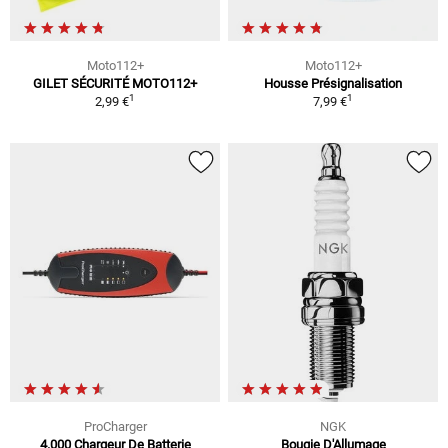
Moto112+
Moto112+
GILET SÉCURITÉ MOTO112+
Housse Présignalisation
1
1
2,99 €
7,99 €
ProCharger
NGK
4.000 Chargeur De Batterie
Bougie D'Allumage