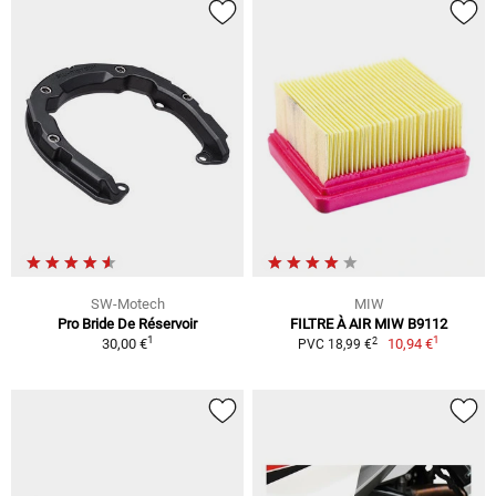
SW-Motech
MIW
Pro Bride De Réservoir
FILTRE À AIR MIW B9112
1
1
2
30,00 €
10,94 €
PVC 18,99 €