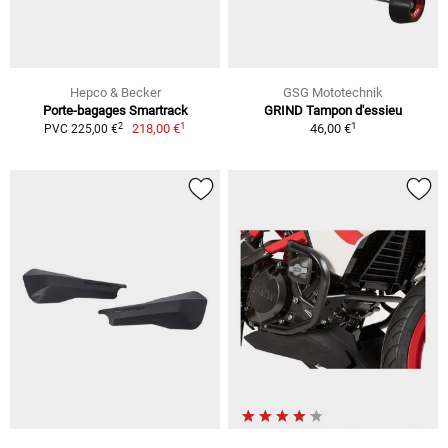
Hepco & Becker
GSG Mototechnik
Porte-bagages Smartrack
GRIND Tampon d'essieu
1
1
2
218,00 €
46,00 €
PVC 225,00 €