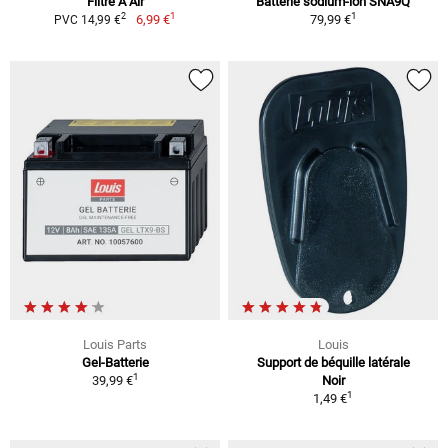
Filtre À Air
Batterie sodium-ion SNA9Q
1
1
2
6,99 €
79,99 €
PVC 14,99 €
Louis Parts
Louis
Gel-Batterie
Support de béquille latérale
1
39,99 €
Noir
1
1,49 €