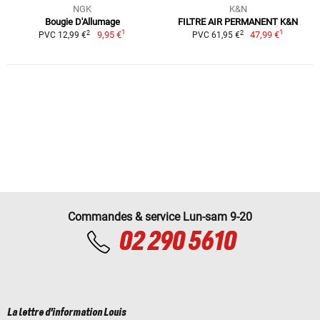
NGK
K&N
Bougie D'Allumage
FILTRE AIR PERMANENT K&N
1
1
2
2
9,95 €
47,99 €
PVC 12,99 €
PVC 61,95 €
Commandes & service Lun-sam 9-20
02 290 5610
La lettre d'information Louis