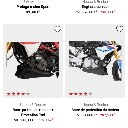
SW-Motech
Hepco & Becker
Protège-mains Sport
Engine crash bar
1
1
2
160,00 €
235,00 €
PVC 240,00 €
Hepco & Becker
Hepco & Becker
Barre protection moteur +
Barre de protection du moteur
1
2
Protection Pad
207,50 €
PVC 214,00 €
1
2
235,00 €
PVC 240,00 €