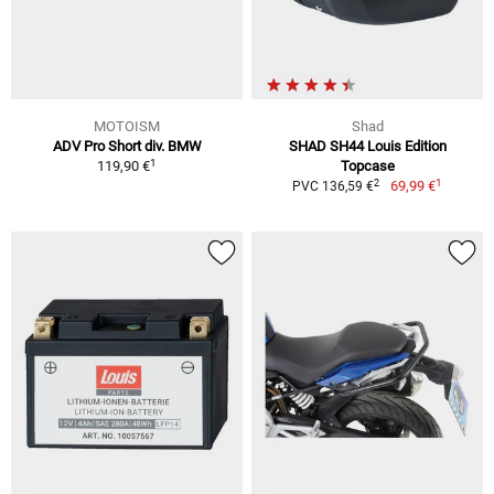
MOTOISM
Shad
ADV Pro Short div. BMW
SHAD SH44 Louis Edition
1
119,90 €
Topcase
1
2
69,99 €
PVC 136,59 €