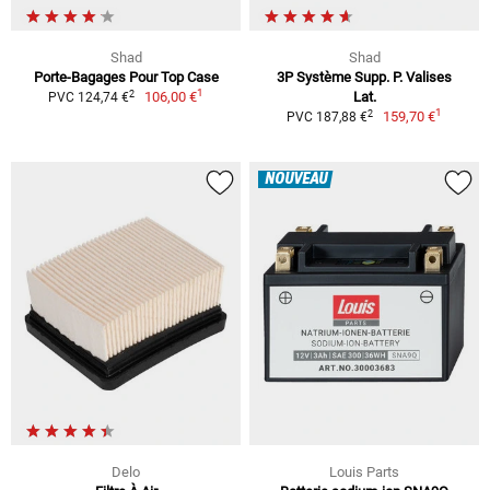
Shad
Shad
Porte-Bagages Pour Top Case
3P Système Supp. P. Valises
1
2
106,00 €
Lat.
PVC 124,74 €
1
2
159,70 €
PVC 187,88 €
NOUVEAU
Delo
Louis Parts