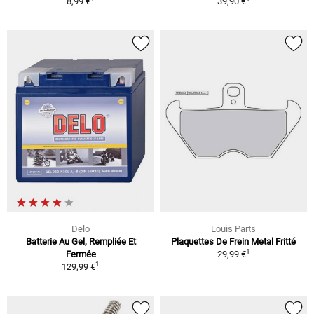
8,99 €
39,90 €
Delo
Louis Parts
Batterie Au Gel, Rempliée Et
Plaquettes De Frein Metal Fritté
1
Fermée
29,99 €
1
129,99 €