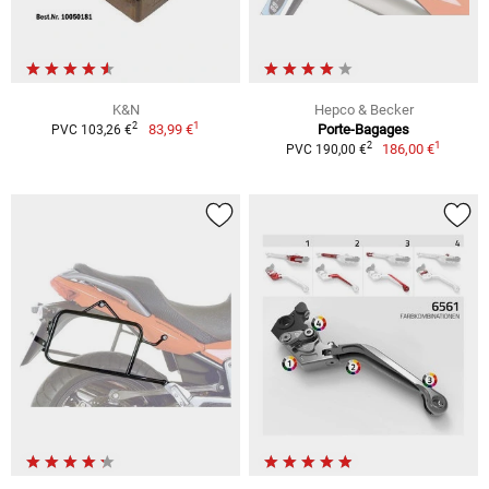
K&N
Hepco & Becker
1
2
83,99 €
Porte-Bagages
PVC 103,26 €
1
2
186,00 €
PVC 190,00 €