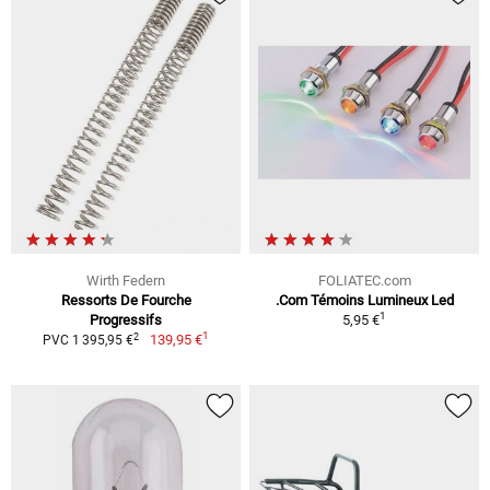
Wirth Federn
FOLIATEC.com
Ressorts De Fourche
.Com Témoins Lumineux Led
1
Progressifs
5,95 €
1
2
139,95 €
PVC 1 395,95 €