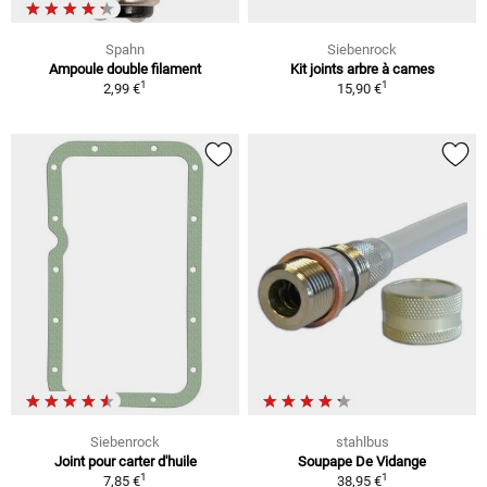
Spahn
Siebenrock
Ampoule double filament
Kit joints arbre à cames
1
1
2,99 €
15,90 €
Siebenrock
stahlbus
Joint pour carter d'huile
Soupape De Vidange
1
1
7,85 €
38,95 €