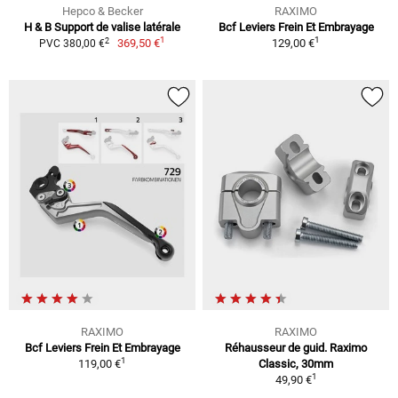
Hepco & Becker
RAXIMO
H & B Support de valise latérale
Bcf Leviers Frein Et Embrayage
1
1
2
369,50 €
129,00 €
PVC 380,00 €
RAXIMO
RAXIMO
Bcf Leviers Frein Et Embrayage
Réhausseur de guid. Raximo
1
119,00 €
Classic, 30mm
1
49,90 €