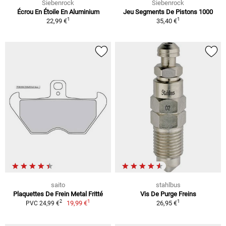
Siebenrock
Siebenrock
Écrou En Étoile En Aluminium
Jeu Segments De Pistons 1000
1
1
22,99 €
35,40 €
saito
stahlbus
Plaquettes De Frein Metal Fritté
Vis De Purge Freins
1
1
2
19,99 €
26,95 €
PVC 24,99 €