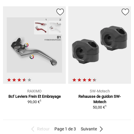
RAXIMO
SW-Motech
Bcf Leviers Frein Et Embrayage
Rehausse de guidon SW-
1
99,00 €
Motech
1
50,00 €
Retour
Page 1 de 3
Suivante