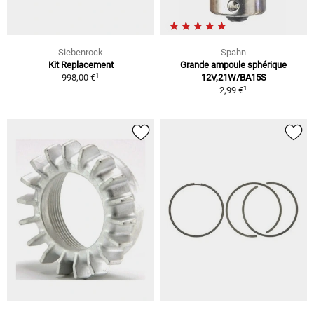
Siebenrock
Spahn
Kit Replacement
Grande ampoule sphérique
1
998,00 €
12V,21W/BA15S
1
2,99 €