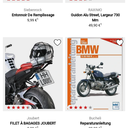
Siebenrock
RAXIMO
Entonnoir De Remplissage
Guidon Alu Street, Largeur 730
1
9,99 €
Mm
1
49,90 €
Joubert
Bucheli
FILET À BAGAGES JOUBERT
Reparaturanleitung
1
1