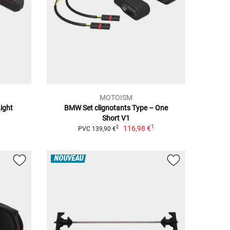
MOTOISM
ight
BMW Set clignotants Type – One
Short V1
1
116,98 €
2
PVC 139,90 €
NOUVEAU