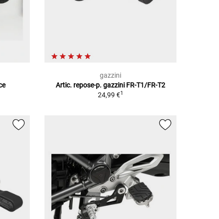
gazzini
ce
Artic. repose-p. gazzini FR-T1/FR-T2
1
24,99 €