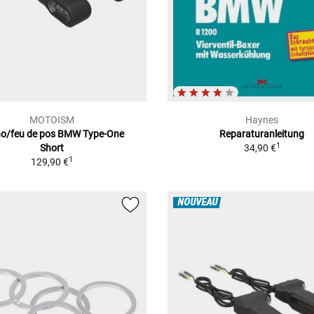
MOTOISM
Haynes
no/feu de pos BMW Type-One
Reparaturanleitung
1
Short
34,90 €
1
129,90 €
NOUVEAU