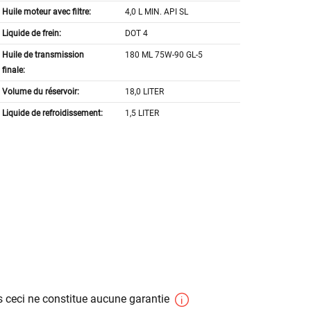
Huile moteur avec filtre:
4,0 L MIN. API SL
Liquide de frein:
DOT 4
Huile de transmission
180 ML 75W-90 GL-5
finale:
Volume du réservoir:
18,0 LITER
Liquide de refroidissement:
1,5 LITER
 ceci ne constitue aucune garantie