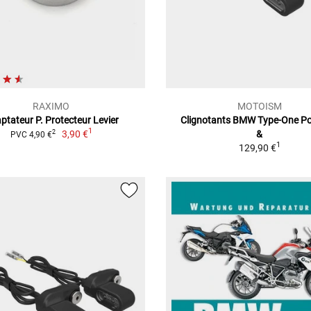
RAXIMO
MOTOISM
ptateur P. Protecteur Levier
Clignotants BMW Type-One Pos
1
3,90 €
&
2
PVC 4,90 €
1
129,90 €