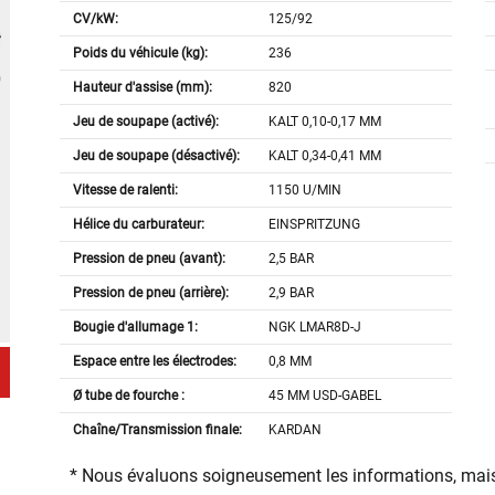
CV/kW:
125/92
Poids du véhicule (kg):
236
Hauteur d'assise (mm):
820
Jeu de soupape (activé):
KALT 0,10-0,17 MM
Jeu de soupape (désactivé):
KALT 0,34-0,41 MM
Vitesse de ralenti:
1150 U/MIN
Hélice du carburateur:
EINSPRITZUNG
Pression de pneu (avant):
2,5 BAR
Pression de pneu (arrière):
2,9 BAR
Bougie d'allumage 1:
NGK LMAR8D-J
Espace entre les électrodes:
0,8 MM
Ø tube de fourche :
45 MM USD-GABEL
Chaîne/Transmission finale:
KARDAN
* Nous évaluons soigneusement les informations, mais