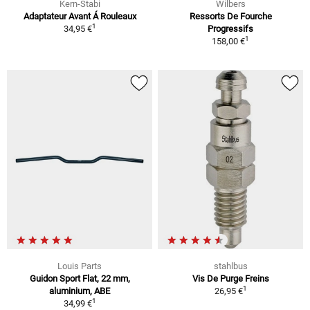
Kern-Stabi
Wilbers
Adaptateur Avant Á Rouleaux
Ressorts De Fourche
1
34,95 €
Progressifs
1
158,00 €
Louis Parts
stahlbus
Guidon Sport Flat, 22 mm,
Vis De Purge Freins
1
aluminium, ABE
26,95 €
1
34,99 €