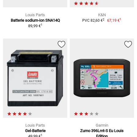
Louis Parts
K&N
1
2
Batterie sodium-ion SNA14Q
67,19 €
PVC 82,60 €
1
89,99 €
Louis Parts
Garmin
Gel-Batterie
Zumo 396Lmt-S Eu Louis
1
49,99 €
Edition