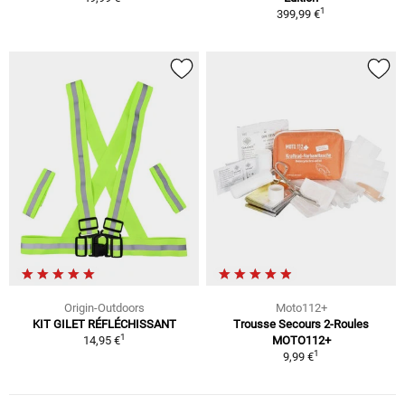
1
399,99 €
Origin-Outdoors
Moto112+
KIT GILET RÉFLÉCHISSANT
Trousse Secours 2-Roules
1
14,95 €
MOTO112+
1
9,99 €