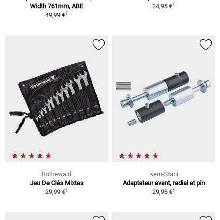
1
Width 761mm, ABE
34,95 €
1
49,99 €
Rothewald
Kern-Stabi
Jeu De Clés Mixtes
Adaptateur avant, radial et pin
1
1
29,99 €
29,95 €