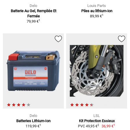
Delo
Louis Parts
Batterie Au Gel, Rempliée Et
Piles au lithium-ion
1
Fermée
89,99 €
1
79,99 €
Delo
LSL
Batteries Lithium-Ion
Kit Protection Essieux
1
1
2
119,99 €
36,99 €
PVC 49,95 €