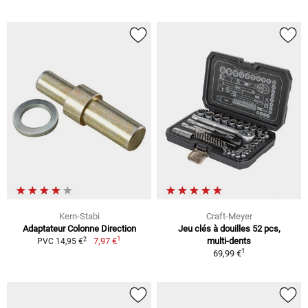
Kern-Stabi
Craft-Meyer
Adaptateur Colonne Direction
Jeu clés à douilles 52 pcs,
1
2
7,97 €
multi-dents
PVC 14,95 €
1
69,99 €