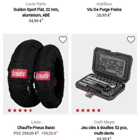
Louis Parts
stahlbus
Guidon Sport Flat, 22 mm,
Vis De Purge Freins
1
aluminium, ABE
26,95 €
1
34,99 €
Louis
Craft-Meyer
Chauffe-Pneus Basic
Jeu clés à douilles 52 pcs,
1
2
199,00 €
multi-dents
PVC 299,00 €
1
69,99 €