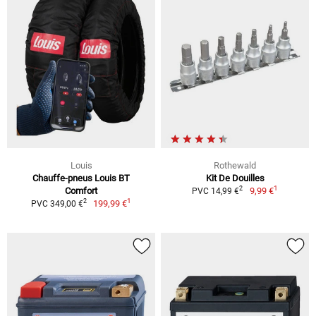
Louis
Rothewald
Chauffe-pneus Louis BT
Kit De Douilles
1
2
Comfort
9,99 €
PVC 14,99 €
1
2
199,99 €
PVC 349,00 €