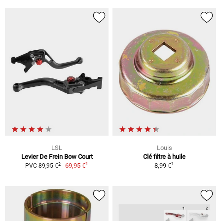
LSL
Louis
Levier De Frein Bow Court
Clé filtre à huile
1
1
2
69,95 €
8,99 €
PVC 89,95 €