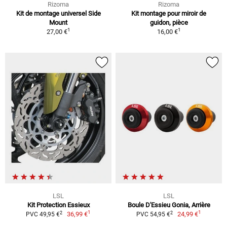
Rizoma
Rizoma
Kit de montage universel Side
Kit montage pour miroir de
Mount
guidon, pièce
1
1
27,00 €
16,00 €
LSL
LSL
Kit Protection Essieux
Boule D'Essieu Gonia, Arrière
1
1
2
2
36,99 €
24,99 €
PVC 49,95 €
PVC 54,95 €