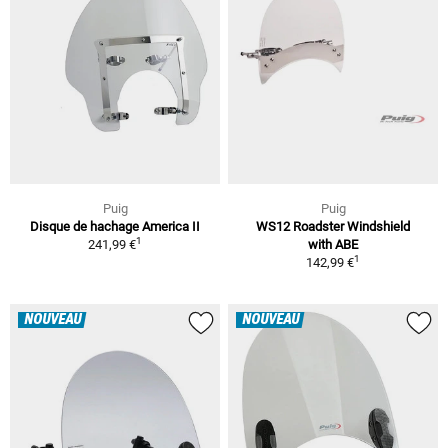
Puig
Puig
Disque de hachage America II
WS12 Roadster Windshield
1
241,99 €
with ABE
1
142,99 €
NOUVEAU
NOUVEAU