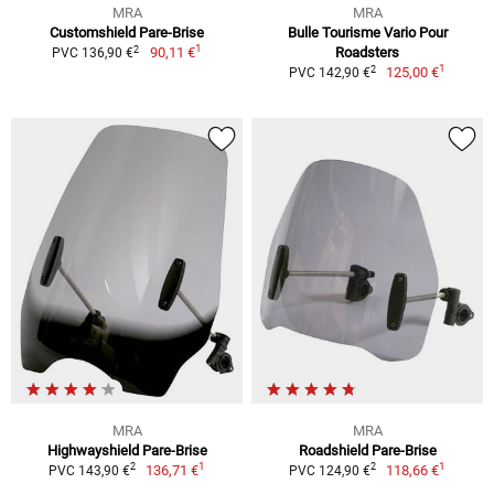
MRA
MRA
Customshield Pare-Brise
Bulle Tourisme Vario Pour
1
2
90,11 €
Roadsters
PVC 136,90 €
1
2
125,00 €
PVC 142,90 €
MRA
MRA
Highwayshield Pare-Brise
Roadshield Pare-Brise
1
1
2
2
136,71 €
118,66 €
PVC 143,90 €
PVC 124,90 €