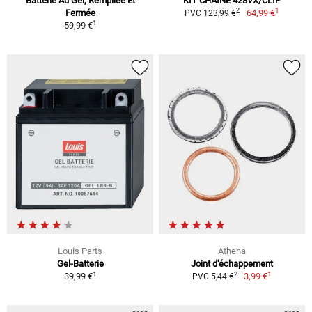
Batterie Au Gel, Rempliée Et
KIT CHAÎNE 428VX/CLIP
1
2
Fermée
64,99 €
PVC 123,99 €
1
59,99 €
Louis Parts
Athena
Gel-Batterie
Joint d'échappement
1
1
2
39,99 €
3,99 €
PVC 5,44 €