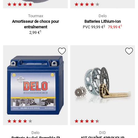
Tourmax
Delo
Amortisseur de chocs pour
Batteries Lithium-Ion
1
2
entraînement
79,99 €
PVC 99,99 €
1
2,99 €
Delo
DID