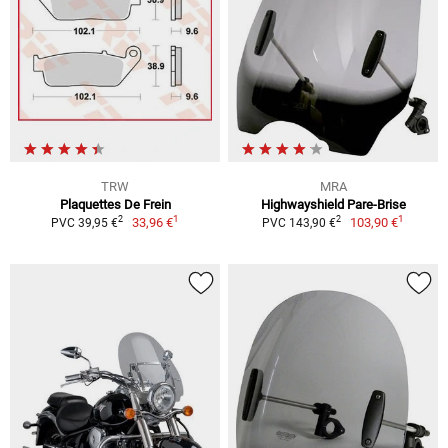
TRW
MRA
Plaquettes De Frein
Highwayshield Pare-Brise
1
1
2
2
33,96 €
103,90 €
PVC 39,95 €
PVC 143,90 €