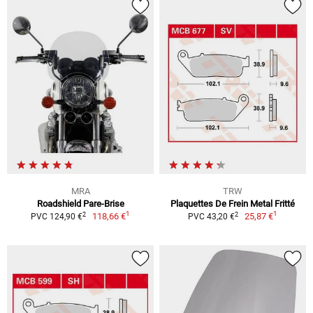
MRA
TRW
Roadshield Pare-Brise
Plaquettes De Frein Metal Fritté
1
1
2
2
118,66 €
25,87 €
PVC 124,90 €
PVC 43,20 €