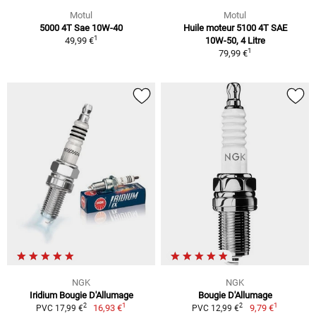
Motul
Motul
5000 4T Sae 10W-40
Huile moteur 5100 4T SAE
1
49,99 €
10W-50, 4 Litre
1
79,99 €
NGK
NGK
Iridium Bougie D'Allumage
Bougie D'Allumage
1
1
2
2
16,93 €
9,79 €
PVC 17,99 €
PVC 12,99 €