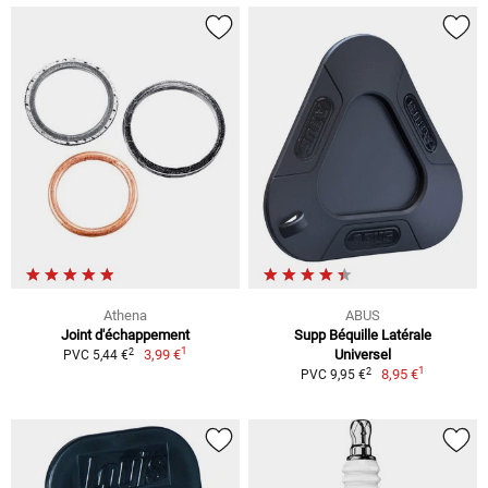
Athena
ABUS
Joint d'échappement
Supp Béquille Latérale
1
2
3,99 €
Universel
PVC 5,44 €
1
2
8,95 €
PVC 9,95 €