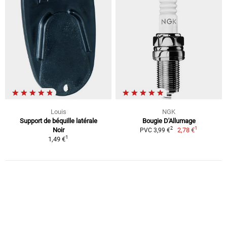
Louis
NGK
Support de béquille latérale
Bougie D'Allumage
1
2
Noir
2,78 €
PVC 3,99 €
1
1,49 €