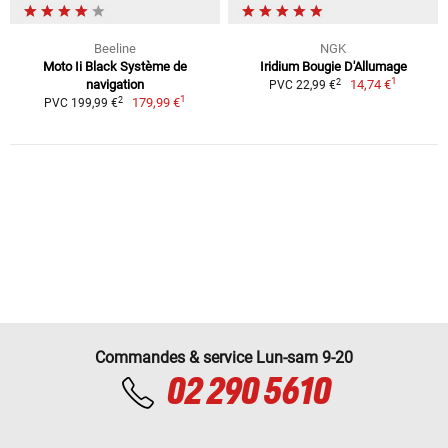
Beeline
NGK
Moto Ii Black Système de
Iridium Bougie D'Allumage
1
2
navigation
14,74 €
PVC 22,99 €
1
2
179,99 €
PVC 199,99 €
Commandes & service Lun-sam 9-20
02 290 5610