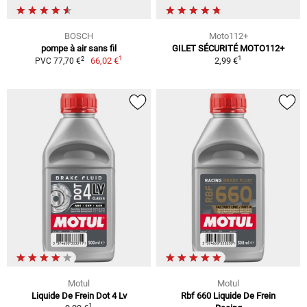
BOSCH
Moto112+
pompe à air sans fil
GILET SÉCURITÉ MOTO112+
1
1
2
66,02 €
2,99 €
PVC 77,70 €
Motul
Motul
Liquide De Frein Dot 4 Lv
Rbf 660 Liquide De Frein
1