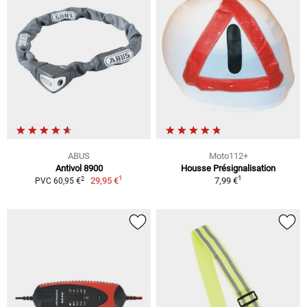
ABUS
Moto112+
Antivol 8900
Housse Présignalisation
1
1
2
29,95 €
7,99 €
PVC 60,95 €