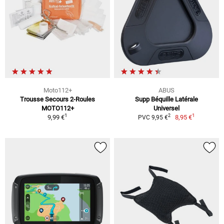
Moto112+
ABUS
Trousse Secours 2-Roules
Supp Béquille Latérale
MOTO112+
Universel
1
1
2
9,99 €
8,95 €
PVC 9,95 €