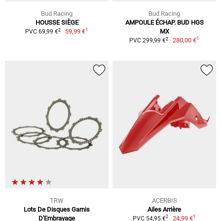
Bud Racing
Bud Racing
HOUSSE SIÈGE
AMPOULE ÉCHAP. BUD HGS
1
2
59,99 €
MX
PVC 69,99 €
1
2
280,00 €
PVC 299,99 €
TRW
ACERBIS
Lots De Disques Garnis
Ailes Arrière
1
2
D'Embrayage
24,99 €
PVC 54,95 €