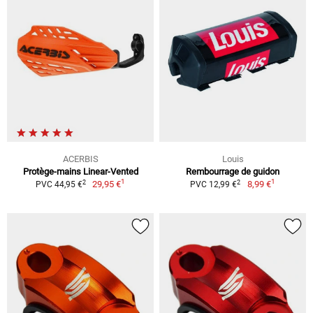
ACERBIS
Louis
Protège-mains Linear-Vented
Rembourrage de guidon
1
1
2
2
29,95 €
8,99 €
PVC 44,95 €
PVC 12,99 €