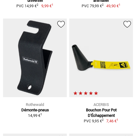
universel
animalier
1
1
2
2
9,99 €
49,90 €
PVC 14,99 €
PVC 79,99 €
Rothewald
ACERBIS
Démonte-pneus
Bouchon Pour Pot
1
14,99 €
D'Échappement
1
2
7,46 €
PVC 9,95 €