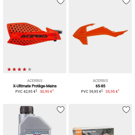
ACERBIS
ACERBIS
X-Ultimate Protège-Mains
65-85
1
1
2
2
30,95 €
35,95 €
PVC 42,95 €
PVC 59,95 €