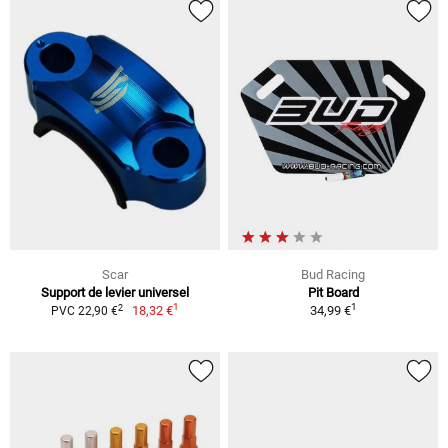
Scar
Bud Racing
Support de levier universel
Pit Board
1
1
2
18,32 €
34,99 €
PVC 22,90 €