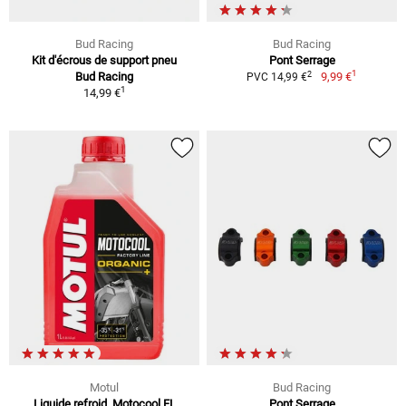
Bud Racing
Bud Racing
Kit d'écrous de support pneu
Pont Serrage
1
2
Bud Racing
9,99 €
PVC 14,99 €
1
14,99 €
Motul
Bud Racing
Liquide refroid. Motocool FL
Pont Serrage