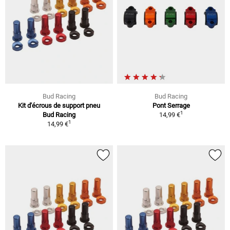
Bud Racing
Bud Racing
Kit d'écrous de support pneu
Pont Serrage
1
Bud Racing
14,99 €
1
14,99 €