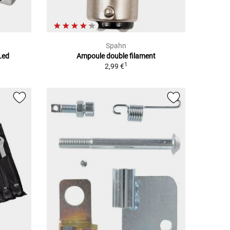
Spahn
Led
Ampoule double filament
1
2,99 €