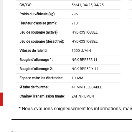
CV/kW:
56/41, 34/25, 34/25
Poids du véhicule (kg):
295
Hauteur d'assise (mm):
710
Jeu de soupape (activé):
HYDROSTÖSSEL
Jeu de soupape (désactivé):
HYDROSTÖSSEL
Vitesse de ralenti:
1000 U/MIN
Bougie d'allumage 1:
NGK BPR5ES-11
Bougie d'allumage 2:
NGK BPR5EIX-11
Espace entre les électrodes:
1,1 MM
Ø tube de fourche :
41 MM TELEGABEL
Chaîne/Transmission finale:
ZAHNRIEMEN
* Nous évaluons soigneusement les informations, mais