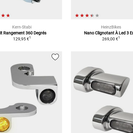
Kern-Stabi
HeinzBikes
it Rangement 360 Degrés
Nano Clignotant À Led 3 E
1
1
129,95 €
269,00 €