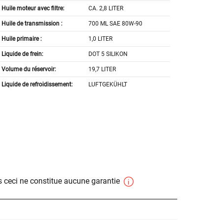
Huile moteur avec filtre:
CA. 2,8 LITER
Huile de transmission :
700 ML SAE 80W-90
Huile primaire :
1,0 LITER
Liquide de frein:
DOT 5 SILIKON
Volume du réservoir:
19,7 LITER
Liquide de refroidissement:
LUFTGEKÜHLT
 ceci ne constitue aucune garantie