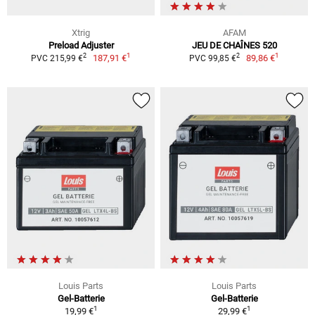
Xtrig
AFAM
Preload Adjuster
JEU DE CHAÎNES 520
1
1
2
2
187,91 €
89,86 €
PVC 215,99 €
PVC 99,85 €
Louis Parts
Louis Parts
Gel-Batterie
Gel-Batterie
1
1
19,99 €
29,99 €