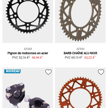
AFAM
AFAM
Pignon de motocross en acier
BARB CHAÎNE ALU NOIR
1
1
2
2
46,94 €
62,22 €
PVC 52,16 €
PVC 69,13 €
NOUVEAU