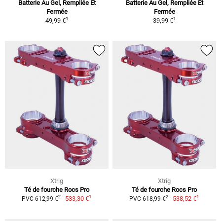
Batterie Au Gel, Rempliée Et
Batterie Au Gel, Rempliée Et
Fermée
Fermée
1
1
49,99 €
39,99 €
Xtrig
Xtrig
Té de fourche Rocs Pro
Té de fourche Rocs Pro
1
1
2
2
533,30 €
538,52 €
PVC 612,99 €
PVC 618,99 €