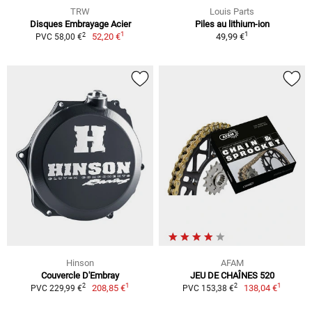
TRW
Louis Parts
Disques Embrayage Acier
Piles au lithium-ion
1
1
2
52,20 €
49,99 €
PVC 58,00 €
Hinson
AFAM
Couvercle D'Embray
JEU DE CHAÎNES 520
1
1
2
2
208,85 €
138,04 €
PVC 229,99 €
PVC 153,38 €