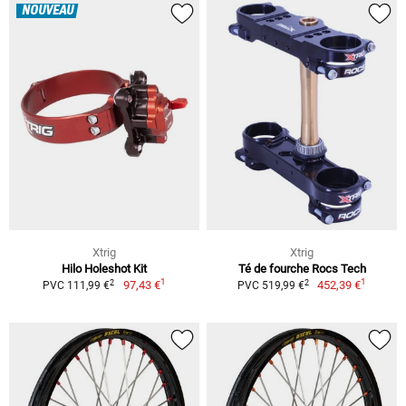
NOUVEAU
Xtrig
Xtrig
Hilo Holeshot Kit
Té de fourche Rocs Tech
1
1
2
2
97,43 €
452,39 €
PVC 111,99 €
PVC 519,99 €