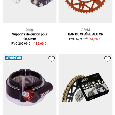
Xtrig
AFAM
Supports de guidon pour
BAR DE CHAÎNE ALU OR
1
2
28,6 mm
54,25 €
PVC 62,99 €
1
2
182,69 €
PVC 209,99 €
NOUVEAU