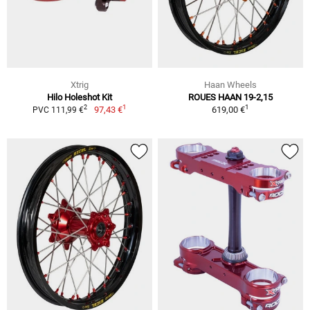
Xtrig
Haan Wheels
Hilo Holeshot Kit
ROUES HAAN 19-2,15
1
1
2
97,43 €
619,00 €
PVC 111,99 €