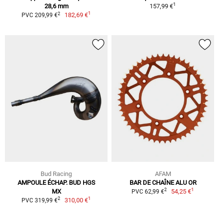
1
28,6 mm
157,99 €
1
2
182,69 €
PVC 209,99 €
Bud Racing
AFAM
AMPOULE ÉCHAP. BUD HGS
BAR DE CHAÎNE ALU OR
1
2
MX
54,25 €
PVC 62,99 €
1
2
310,00 €
PVC 319,99 €