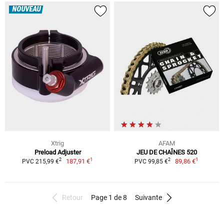
NOUVEAU
Xtrig
AFAM
Preload Adjuster
JEU DE CHAÎNES 520
1
1
2
2
187,91 €
89,86 €
PVC 215,99 €
PVC 99,85 €
Retour
Page 1 de 8
Suivante