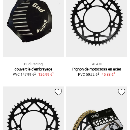
Bud Racing
AFAM
couvercle d'embrayage
Pignon de motocross en acier
1
1
2
2
126,99 €
45,83 €
PVC 147,99 €
PVC 50,92 €