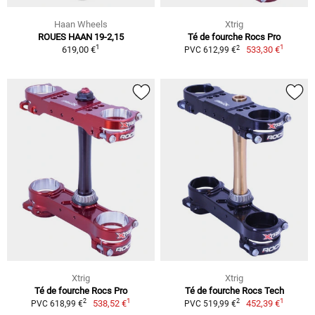
Haan Wheels
Xtrig
ROUES HAAN 19-2,15
Té de fourche Rocs Pro
1
1
2
619,00 €
533,30 €
PVC 612,99 €
Xtrig
Xtrig
Té de fourche Rocs Pro
Té de fourche Rocs Tech
1
1
2
2
538,52 €
452,39 €
PVC 618,99 €
PVC 519,99 €