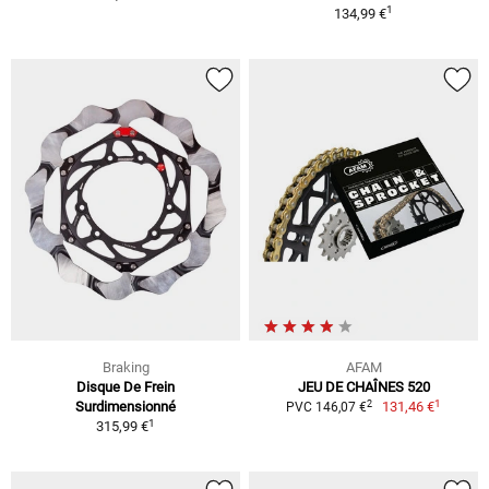
1
134,99 €
Braking
AFAM
Disque De Frein
JEU DE CHAÎNES 520
1
2
Surdimensionné
131,46 €
PVC 146,07 €
1
315,99 €