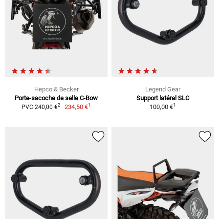
Hepco & Becker
Legend Gear
Porte-sacoche de selle C-Bow
Support latéral SLC
1
1
2
234,50 €
100,00 €
PVC 240,00 €