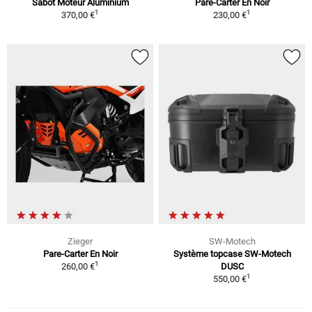
Sabot Moteur Aluminium
Pare-Carter En Noir
1
1
370,00 €
230,00 €
Zieger
SW-Motech
Pare-Carter En Noir
Système topcase SW-Motech
1
260,00 €
DUSC
1
550,00 €