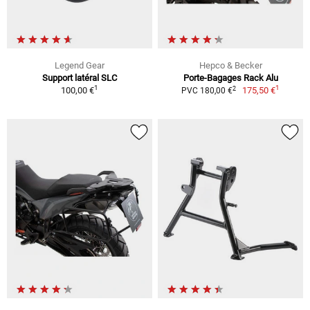
Legend Gear
Hepco & Becker
Support latéral SLC
Porte-Bagages Rack Alu
1
1
2
100,00 €
175,50 €
PVC 180,00 €