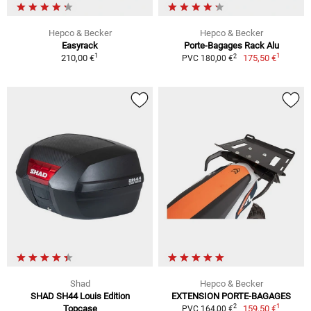
Hepco & Becker
Hepco & Becker
Easyrack
Porte-Bagages Rack Alu
1
1
2
210,00 €
175,50 €
PVC 180,00 €
Shad
Hepco & Becker
SHAD SH44 Louis Edition
EXTENSION PORTE-BAGAGES
1
2
Topcase
159,50 €
PVC 164,00 €