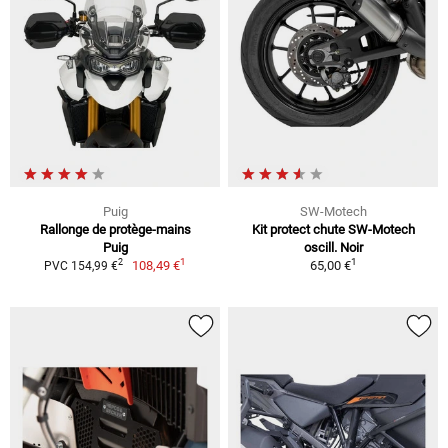
Puig
SW-Motech
Rallonge de protège-mains
Kit protect chute SW-Motech
Puig
oscill. Noir
1
1
2
108,49 €
65,00 €
PVC 154,99 €