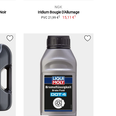
NGK
 Noir
Iridium Bougie D'Allumage
1
15,11 €
2
PVC 21,99 €