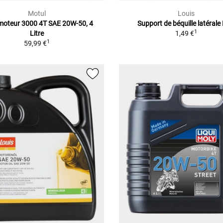
Motul
Louis
 moteur 3000 4T SAE 20W-50, 4
Support de béquille latérale
1
Litre
1,49 €
1
59,99 €