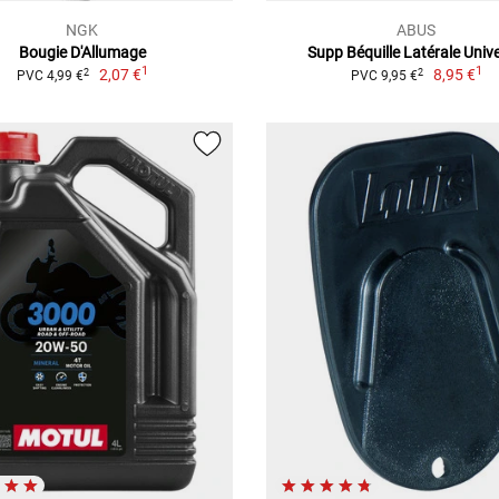
NGK
ABUS
Bougie D'Allumage
Supp Béquille Latérale Unive
1
1
2,07 €
8,95 €
2
2
PVC 4,99 €
PVC 9,95 €