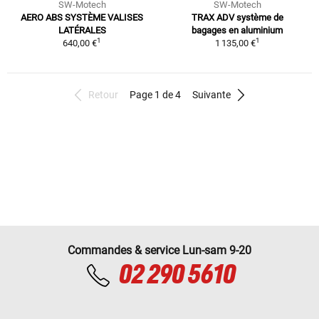
SW-Motech
SW-Motech
AERO ABS SYSTÈME VALISES
TRAX ADV système de
LATÉRALES
bagages en aluminium
1
1
640,00 €
1 135,00 €
Retour
Page 1 de 4
Suivante
Commandes & service Lun-sam 9-20
02 290 5610