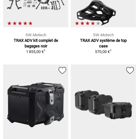
SW-Motech
SW-Motech
TRAX ADV kit complet de
TRAX ADV système de top
bagages noir
case
1
1
1 855,00 €
570,00 €