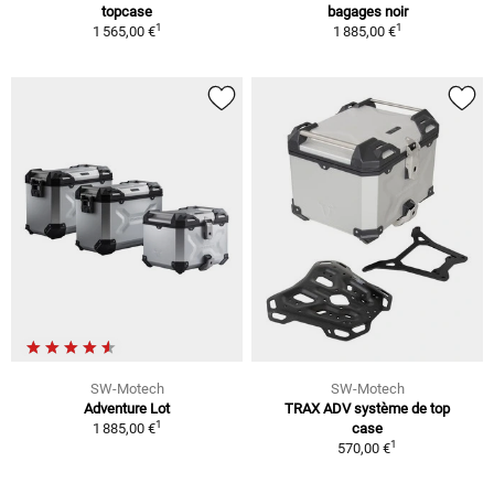
topcase
bagages noir
1
1
1 565,00 €
1 885,00 €
SW-Motech
SW-Motech
Adventure Lot
TRAX ADV système de top
1
1 885,00 €
case
1
570,00 €