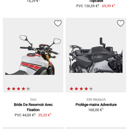
15,29 €
Topcase
1
2
69,99 €
PVC 136,59 €
Givi
SW-Motech
Bride De Reservoir Avec
Protège-mains Adventure
1
Fixation
160,00 €
1
2
35,20 €
PVC 44,00 €