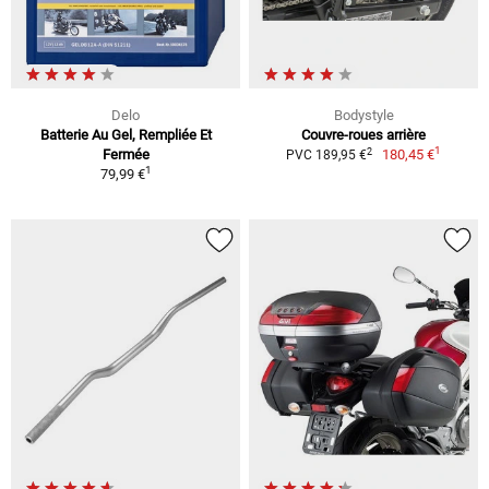
Delo
Bodystyle
Batterie Au Gel, Rempliée Et
Couvre-roues arrière
1
2
Fermée
180,45 €
PVC 189,95 €
1
79,99 €