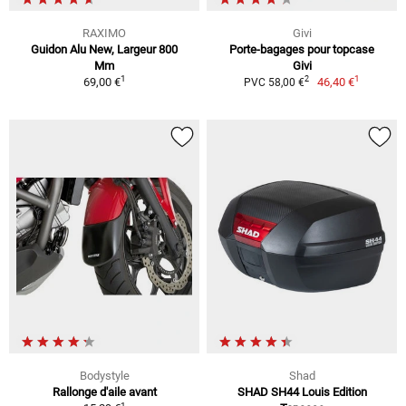
RAXIMO
Givi
Guidon Alu New, Largeur 800
Porte-bagages pour topcase
Mm
Givi
1
1
2
69,00 €
46,40 €
PVC 58,00 €
Bodystyle
Shad
Rallonge d'aile avant
SHAD SH44 Louis Edition
1