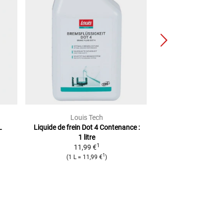
Louis Tech
Brem
L
Liquide de frein Dot 4
Contenance :
Protection Anti-F
1 litre
Pour Liquid
1
11,99 €
2
PVC
9,99 €
1
(
1 L
=
11,99 €
)