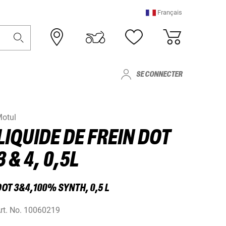
Français
SE CONNECTER
otul
LIQUIDE DE FREIN DOT
3 & 4, 0,5L
OT 3&4,100% SYNTH, 0,5 L
rt. No.
10060219