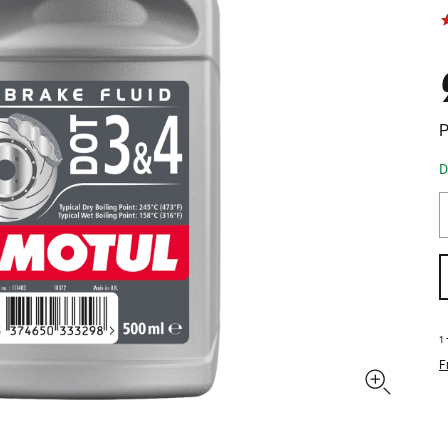
P
D
1
F