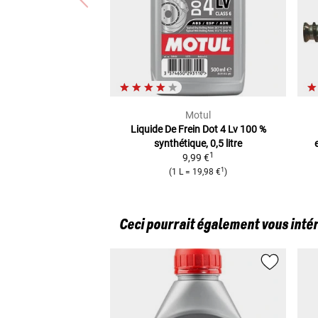
Motul
Liquide De Frein Dot 4 Lv
100 %
synthétique, 0,5 litre
1
9,99 €
1
(
1 L
=
19,98 €
)
Ceci pourrait également vous inté