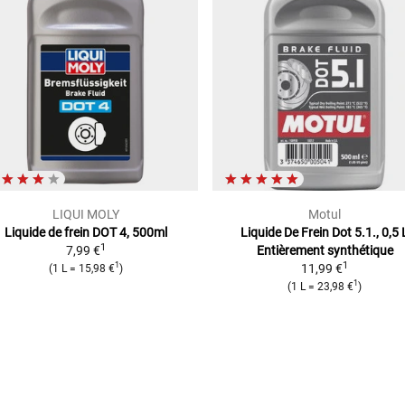
LIQUI MOLY
Motul
Liquide de frein DOT 4, 500ml
Liquide De Frein Dot 5.1., 0,5 
1
7,99 €
Entièrement synthétique
1
1
11,99 €
(
1 L
=
15,98 €
)
1
(
1 L
=
23,98 €
)