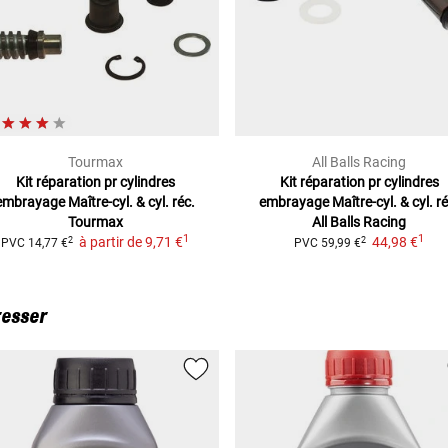
Tourmax
All Balls Racing
Kit réparation pr cylindres
Kit réparation pr cylindres
embrayage
Maître-cyl. & cyl. réc.
embrayage
Maître-cyl. & cyl. ré
Tourmax
All Balls Racing
1
1
à partir de
9,71 €
44,98 €
2
2
PVC
14,77 €
PVC
59,99 €
resser