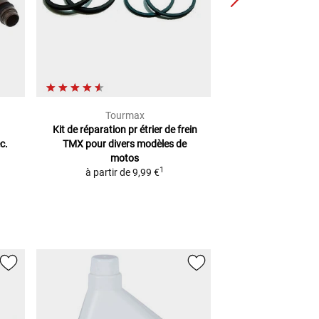
Tourmax
AT
Kit de réparation pr étrier de frein
Pate Pour Cyl
c.
TMX
pour divers modèles de
2
PVC
21,30 €
motos
(
1 KG
=
72
1
à partir de
9,99 €