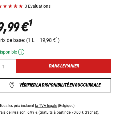
|
3 Évaluations
1
9,99 €
1
rix ​​de base:
(
1 L
=
19,98 €
)
isponible
DANS LE PANIER
VÉRIFIER LA DISPONIBILITÉ EN SUCCURSALE
Tous les prix incluent
la TVA légale
(Belgique).
rais de livraison:
6,99 € (gratuits à partir de 70,00 € d’achat).