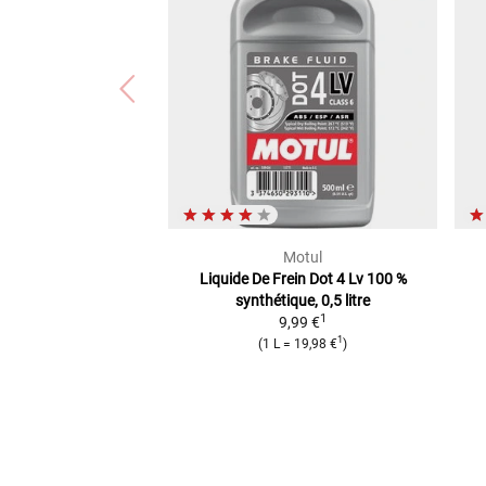
Motul
Liquide De Frein Dot 4 Lv
100 %
synthétique, 0,5 litre
1
9,99 €
1
(
1 L
=
19,98 €
)