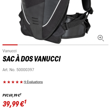
Vanucci
SAC À DOS VANUCCI
Art. No.
50000397
|
9 Évaluations
2
PVC
69,99 €
1
39,99 €