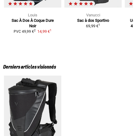
Louis
Vanucci
Sac À Dos À Coque Dure
Sac à dos Sportivo
Us 
1
Noir
69,99 €
40 
1
2
14,99 €
PVC
49,99 €
Derniers articles visionnés