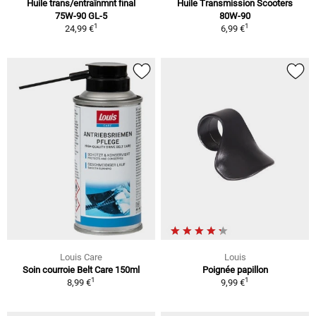
Huile trans/entraînmnt final
Huile Transmission Scooters
75W-90 GL-5
80W-90
1
1
24,99 €
6,99 €
Louis Care
Louis
Soin courroie Belt Care 150ml
Poignée papillon
1
1
8,99 €
9,99 €