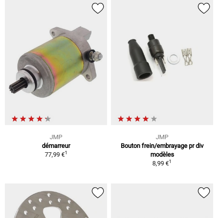
JMP
JMP
démarreur
Bouton frein/embrayage pr div
1
77,99 €
modèles
1
8,99 €