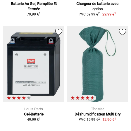
Batterie Au Gel, Rempliée Et
Chargeur de batterie avec
Fermée
option
1
1
2
79,99 €
29,99 €
PVC 59,99 €
Louis Parts
ThoMar
Gel-Batterie
Déshumidificateur Multi Dry
1
1
2
49,99 €
12,90 €
PVC 15,99 €