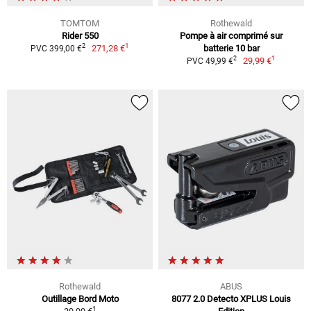
TOMTOM
Rothewald
Rider 550
Pompe à air comprimé sur
1
2
271,28 €
batterie 10 bar
PVC 399,00 €
1
2
29,99 €
PVC 49,99 €
Rothewald
ABUS
Outillage Bord Moto
8077 2.0 Detecto XPLUS Louis
1