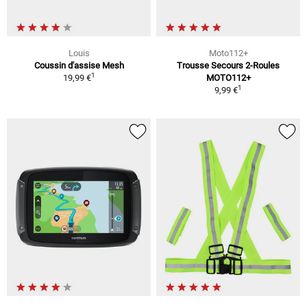
Louis
Moto112+
Coussin d'assise Mesh
Trousse Secours 2-Roules
1
19,99 €
MOTO112+
1
9,99 €