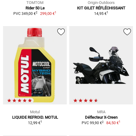
TOMTOM
Origin-Outdoors
Rider 50 Le
KIT GILET RÉFLÉCHISSANT
1
1
2
299,00 €
14,95 €
PVC 349,00 €
Motul
MRA
LIQUIDE REFROID. MOTUL
Déflecteur X-Creen
1
1
2
12,99 €
84,50 €
PVC 99,90 €