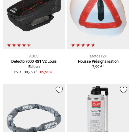
ABUS
Moto112+
Detecto 7000 RS1 V2 Louis
Housse Présignalisation
1
Edition
7,99 €
1
2
89,95 €
PVC 139,95 €