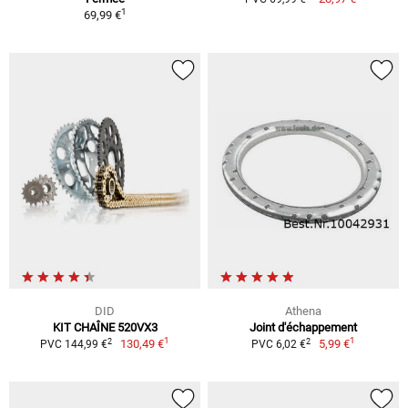
1
69,99 €
DID
Athena
KIT CHAÎNE 520VX3
Joint d'échappement
1
1
2
2
130,49 €
5,99 €
PVC 144,99 €
PVC 6,02 €