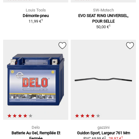
Louis Tools
SW-Motech
Démonte-pneu
EVO SEAT RING UNIVERSEL,
1
11,99 €
POUR SELLE
1
50,00 €
Delo
gazzini
Batterie Au Gel, Rempliée Et
Guidon Sport, Largeur 761 Mm
1
2
Fermée
28,97 €
PVC 69,99 €