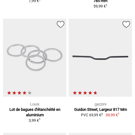
7,99 €
785 mm
1
59,99 €
Louis
gazzini
Lot de bagues d'étanchéité en
Guidon Street, Largeur 817 Mm
1
2
aluminium
39,99 €
PVC 69,99 €
1
3,99 €