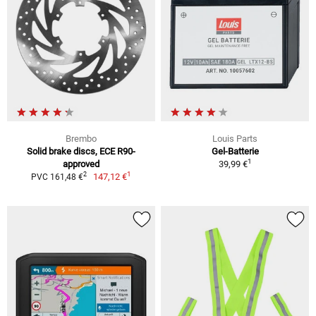
Brembo
Louis Parts
Solid brake discs, ECE R90-
Gel-Batterie
1
approved
39,99 €
1
2
147,12 €
PVC 161,48 €