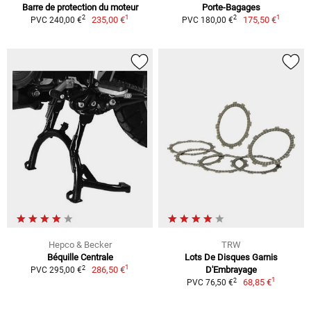
Barre de protection du moteur
Porte-Bagages
1
1
2
2
235,00 €
175,50 €
PVC 240,00 €
PVC 180,00 €
Hepco & Becker
TRW
Béquille Centrale
Lots De Disques Garnis
1
2
286,50 €
D'Embrayage
PVC 295,00 €
1
2
68,85 €
PVC 76,50 €