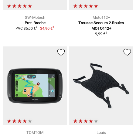
SW-Motech
Moto112+
Prot. Broche
Trousse Secours 2-Roules
1
2
34,90 €
MOTO112+
PVC 35,00 €
1
9,99 €
TOMTOM
Louis