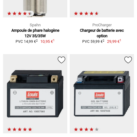
Spahn
ProCharger
Ampoule de phare halogène
Chargeur de batterie avec
12V 35/35W
option
1
1
2
2
10,95 €
29,99 €
PVC 14,99 €
PVC 59,99 €