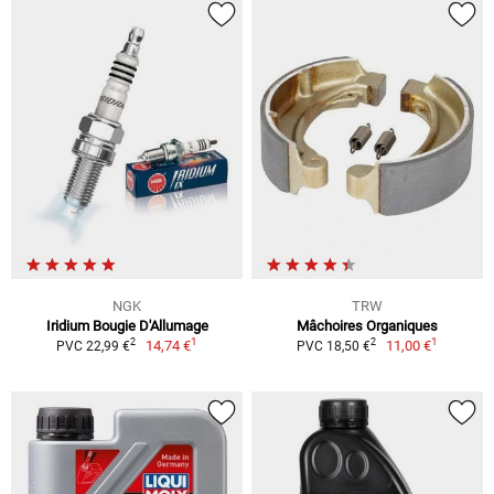
NGK
TRW
Iridium Bougie D'Allumage
Mâchoires Organiques
1
1
2
2
14,74 €
11,00 €
PVC 22,99 €
PVC 18,50 €