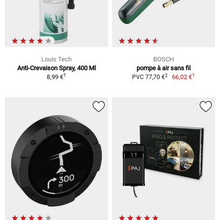
Louis Tech
BOSCH
Anti-Crevaison Spray, 400 Ml
pompe à air sans fil
1
1
2
8,99 €
66,02 €
PVC 77,70 €