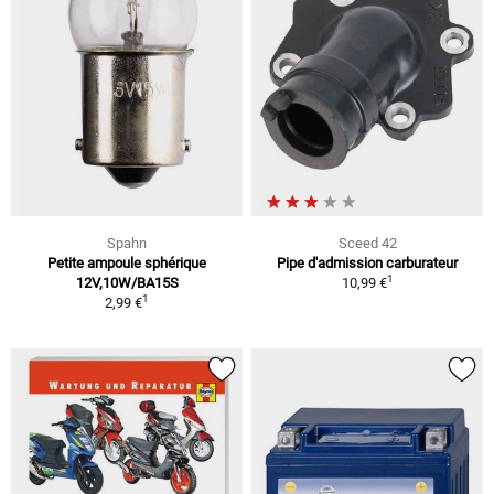
Spahn
Sceed 42
Petite ampoule sphérique
Pipe d'admission carburateur
1
12V,10W/BA15S
10,99 €
1
2,99 €