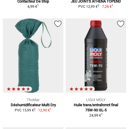
Contacteur De Stop
JEU JOINTS ATHENA TOPEND
1
1
2
4,99 €
7,26 €
PVC 12,99 €
ThoMar
LIQUI MOLY
Déshumidificateur Multi Dry
Huile trans/entraînmnt final
1
2
12,90 €
75W-90 GL-5
PVC 15,99 €
1
24,99 €