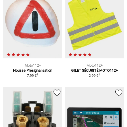
Moto112+
Moto112+
Housse Présignalisation
GILET SÉCURITÉ MOTO112+
1
1
7,99 €
2,99 €