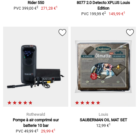
Rider 550
8077 2.0 Detecto XPLUS Louis
1
2
271,28 €
Edition
PVC 399,00 €
1
2
149,99 €
PVC 199,99 €
Rothewald
Louis
Pompe à air comprimé sur
SAUBERMAN OIL MAT SET
1
batterie 10 bar
12,99 €
1
2
29,99 €
PVC 49,99 €