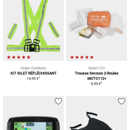
Origin-Outdoors
Moto112+
KIT GILET RÉFLÉCHISSANT
Trousse Secours 2-Roules
1
14,95 €
MOTO112+
1
9,99 €