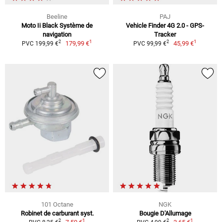
Beeline
PAJ
Moto Ii Black Système de
Vehicle Finder 4G 2.0 - GPS-
navigation
Tracker
1
1
2
2
179,99 €
45,99 €
PVC 199,99 €
PVC 99,99 €
101 Octane
NGK
Robinet de carburant syst.
Bougie D'Allumage
1
1
2
2