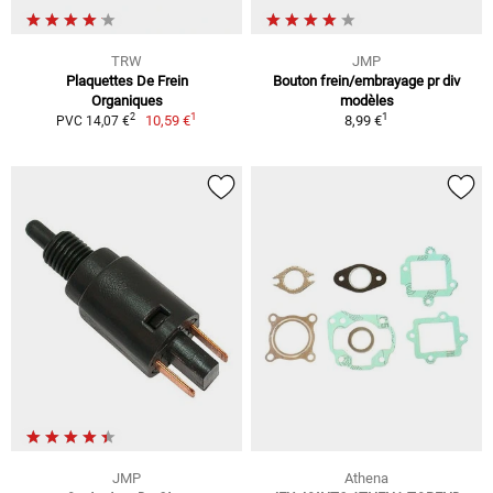
TRW
JMP
Plaquettes De Frein
Bouton frein/embrayage pr div
Organiques
modèles
1
1
2
10,59 €
8,99 €
PVC 14,07 €
JMP
Athena