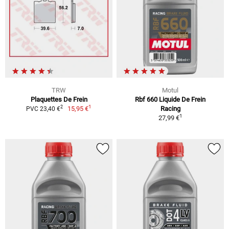
TRW
Motul
Plaquettes De Frein
Rbf 660 Liquide De Frein
1
2
15,95 €
Racing
PVC 23,40 €
1
27,99 €