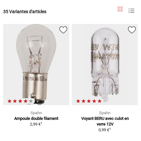
35 Variantes d'articles
Spahn
Spahn
Ampoule double filament
Voyant BERU avec culot en
1
2,99 €
verre 12V
1
0,99 €