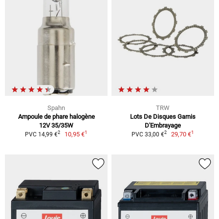
Spahn
TRW
Ampoule de phare halogène
Lots De Disques Garnis
12V 35/35W
D'Embrayage
1
1
2
2
10,95 €
29,70 €
PVC 14,99 €
PVC 33,00 €