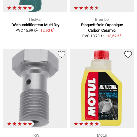
ThoMar
Brembo
Déshumidificateur Multi Dry
Plaquett frein Organique
1
2
12,90 €
Carbon Ceramic
PVC 15,99 €
1
2
13,62 €
PVC 18,78 €
TRW
Motul