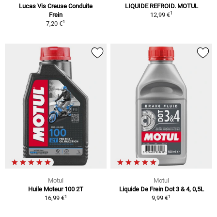
Lucas Vis Creuse Conduite
LIQUIDE REFROID. MOTUL
1
Frein
12,99 €
1
7,20 €
Motul
Motul
Huile Moteur 100 2T
Liquide De Frein Dot 3 & 4, 0,5L
1
1
16,99 €
9,99 €