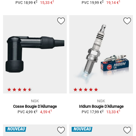
1
1
2
2
15,33 €
19,14 €
PVC 18,99 €
PVC 19,99 €
NGK
NGK
Cosse Bougie D'Allumage
Iridium Bougie D'Allumage
1
1
2
2
4,59 €
13,33 €
PVC 4,99 €
PVC 17,99 €
NOUVEAU
NOUVEAU