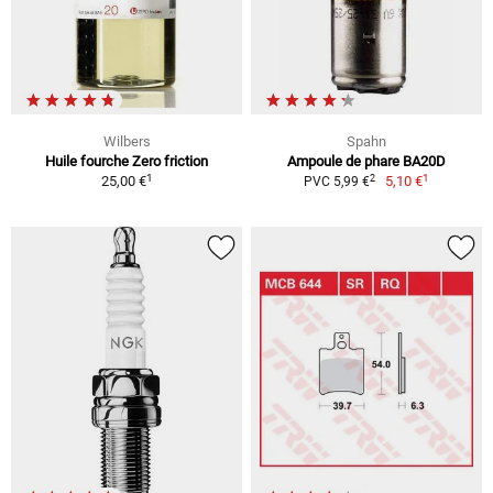
Wilbers
Spahn
Huile fourche Zero friction
Ampoule de phare BA20D
1
1
2
25,00 €
5,10 €
PVC 5,99 €