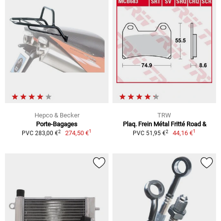
Hepco & Becker
TRW
Porte-Bagages
Plaq. Frein Métal Fritté Road &
1
1
2
2
274,50 €
44,16 €
PVC 283,00 €
PVC 51,95 €