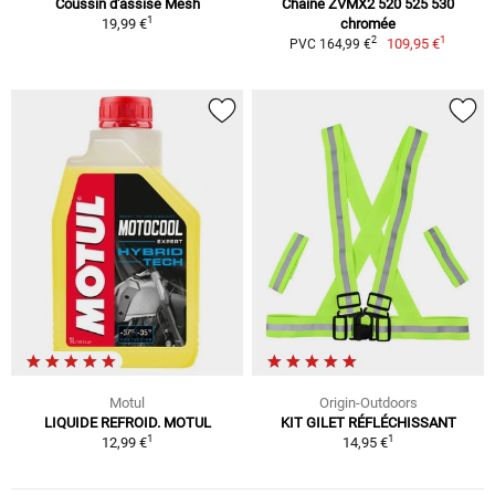
Coussin d'assise Mesh
Chaîne ZVMX2 520 525 530
1
19,99 €
chromée
1
2
109,95 €
PVC 164,99 €
Motul
Origin-Outdoors
LIQUIDE REFROID. MOTUL
KIT GILET RÉFLÉCHISSANT
1
1
12,99 €
14,95 €