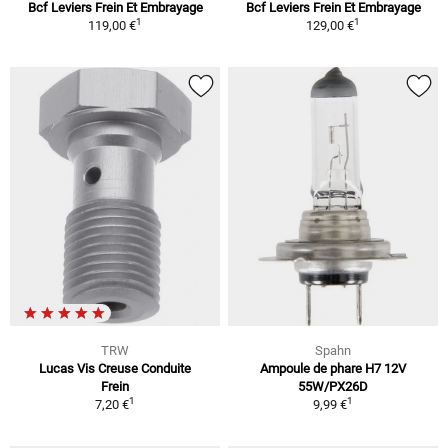
Bcf Leviers Frein Et Embrayage
Bcf Leviers Frein Et Embrayage
1
1
119,00 €
129,00 €
TRW
Spahn
Lucas Vis Creuse Conduite
Ampoule de phare H7 12V
Frein
55W/PX26D
1
1
7,20 €
9,99 €