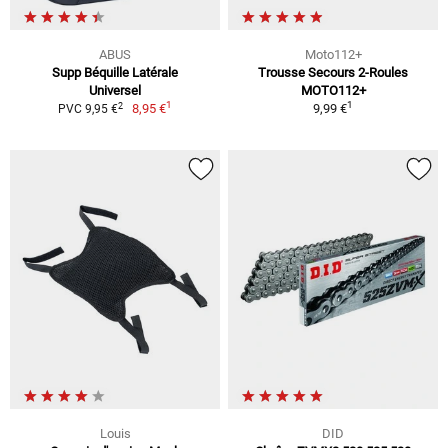
ABUS
Moto112+
Supp Béquille Latérale
Trousse Secours 2-Roules
Universel
MOTO112+
1
1
2
8,95 €
9,99 €
PVC 9,95 €
Louis
DID