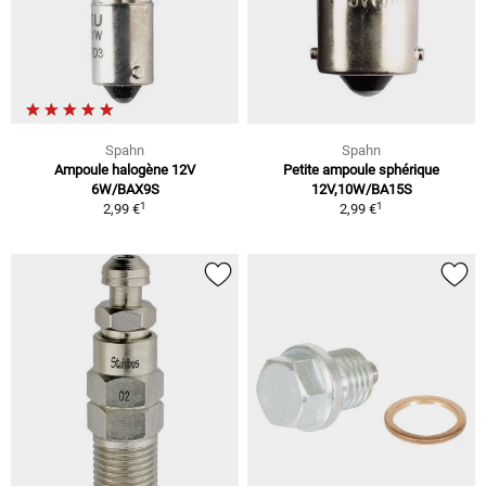
Spahn
Spahn
Ampoule halogène 12V
Petite ampoule sphérique
6W/BAX9S
12V,10W/BA15S
1
1
2,99 €
2,99 €