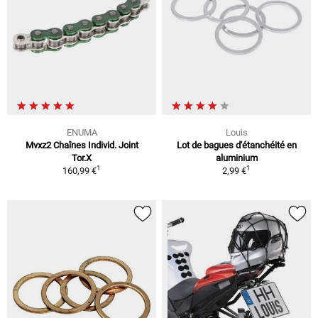
ENUMA
Louis
Mvxz2 Chaînes Individ. Joint
Lot de bagues d'étanchéité en
Tor.X
aluminium
1
1
160,99 €
2,99 €