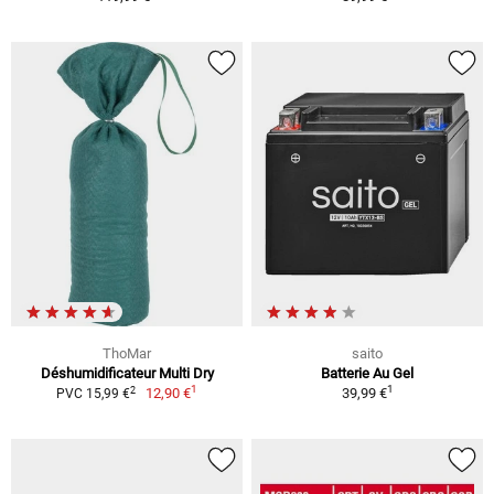
ThoMar
saito
Déshumidificateur Multi Dry
Batterie Au Gel
1
1
2
12,90 €
39,99 €
PVC 15,99 €