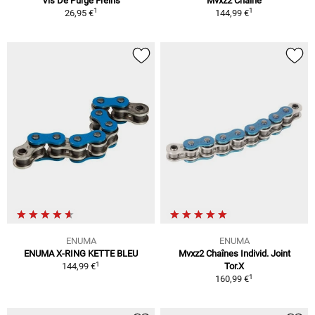
Vis De Purge Freins
Mvxz2 Chaîne
1
1
26,95 €
144,99 €
ENUMA
ENUMA
ENUMA X-RING KETTE BLEU
Mvxz2 Chaînes Individ. Joint
1
144,99 €
Tor.X
1
160,99 €