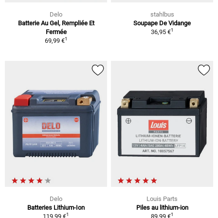
Delo
stahlbus
Batterie Au Gel, Rempliée Et
Soupape De Vidange
1
Fermée
36,95 €
1
69,99 €
Delo
Louis Parts
Batteries Lithium-Ion
Piles au lithium-ion
1
1
119,99 €
89,99 €