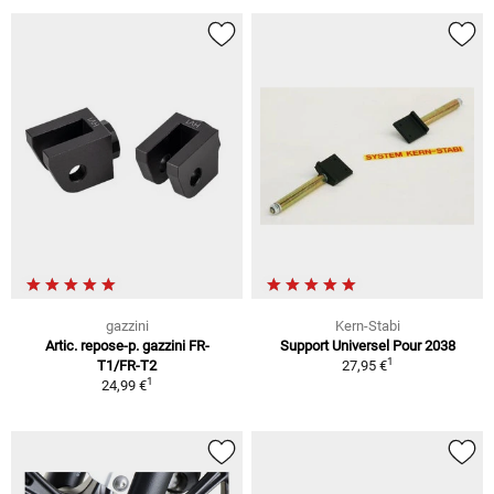
gazzini
Kern-Stabi
Artic. repose-p. gazzini FR-
Support Universel Pour 2038
1
T1/FR-T2
27,95 €
1
24,99 €