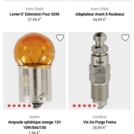
Kern-Stabi
Kern-Stabi
Levier D' Extension Pour 2039
Adaptateur Avant Á Rouleaux
1
1
27,95 €
34,95 €
Spahn
stahlbus
Ampoule sphérique orange 12V
Vis De Purge Freins
1
10W/BAU15S
26,95 €
1
1,99 €