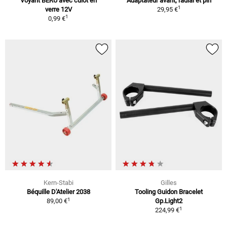
Voyant BERU avec culot en
Adaptateur avant, radial et pin
1
verre 12V
29,95 €
1
0,99 €
Kern-Stabi
Gilles
Béquille D'Atelier 2038
Tooling Guidon Bracelet
1
89,00 €
Gp.Light2
1
224,99 €