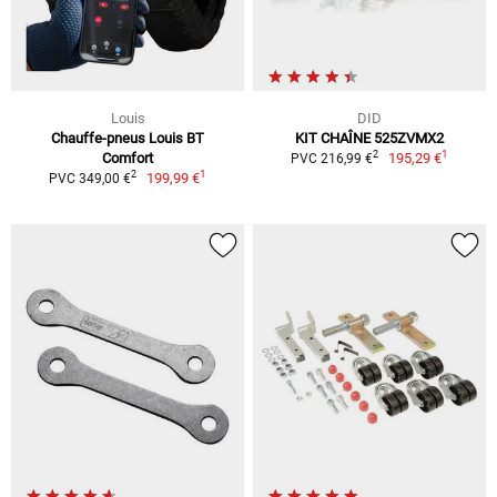
Louis
DID
Chauffe-pneus Louis BT
KIT CHAÎNE 525ZVMX2
1
2
Comfort
195,29 €
PVC 216,99 €
1
2
199,99 €
PVC 349,00 €