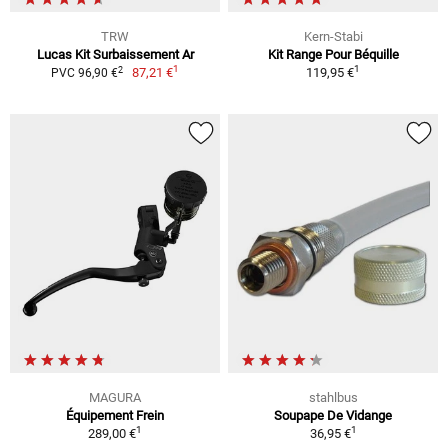
TRW
Kern-Stabi
Lucas Kit Surbaissement Ar
Kit Range Pour Béquille
1
1
2
87,21 €
119,95 €
PVC 96,90 €
MAGURA
stahlbus
Équipement Frein
Soupape De Vidange
1
1
289,00 €
36,95 €