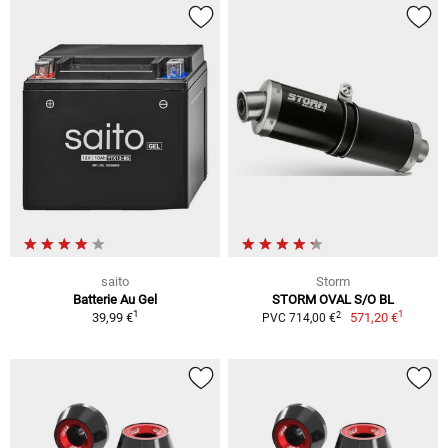
saito
Storm
Batterie Au Gel
STORM OVAL S/O BL
1
1
2
39,99 €
571,20 €
PVC 714,00 €