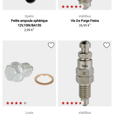
Spahn
stahlbus
Petite ampoule sphérique
Vis De Purge Freins
1
12V,10W/BA15S
26,95 €
1
2,99 €
Louis
stahlbus