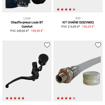
Louis
DID
Chauffe-pneus Louis BT
KIT CHAÎNE 525ZVMX2
1
2
Comfort
195,29 €
PVC 216,99 €
1
2
199,99 €
PVC 349,00 €