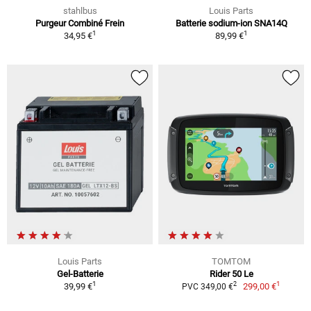
stahlbus
Louis Parts
Purgeur Combiné Frein
Batterie sodium-ion SNA14Q
1
1
34,95 €
89,99 €
Louis Parts
TOMTOM
Gel-Batterie
Rider 50 Le
1
1
2
39,99 €
299,00 €
PVC 349,00 €