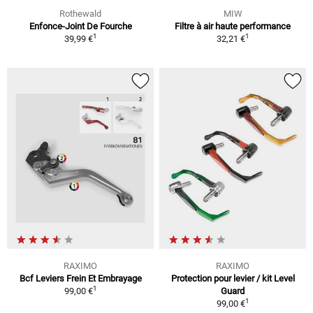
Rothewald
MIW
Enfonce-Joint De Fourche
Filtre à air haute performance
1
1
39,99 €
32,21 €
RAXIMO
RAXIMO
Bcf Leviers Frein Et Embrayage
Protection pour levier / kit Level
1
99,00 €
Guard
1
99,00 €