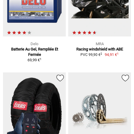
Delo
MRA
Batterie Au Gel, Rempliée Et
Racing windshield with ABE
1
2
Fermée
94,91 €
PVC 99,90 €
1
69,99 €