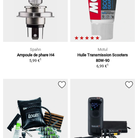
Spahn
Motul
Ampoule de phare H4
Huile Transmission Scooters
1
5,99 €
80W-90
1
6,99 €