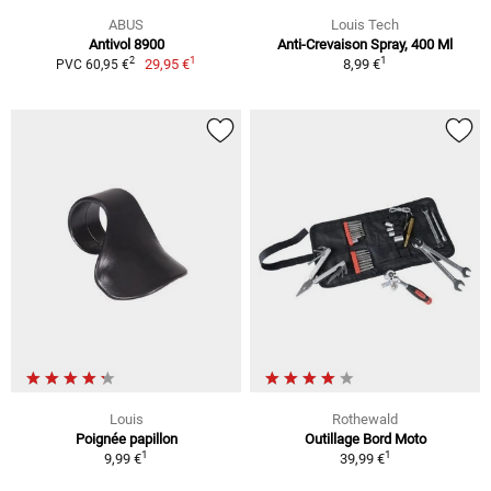
ABUS
Louis Tech
Antivol 8900
Anti-Crevaison Spray, 400 Ml
1
1
2
29,95 €
8,99 €
PVC 60,95 €
Louis
Rothewald
Poignée papillon
Outillage Bord Moto
1
1
9,99 €
39,99 €