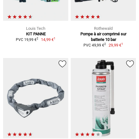
Louis Tech
Rothewald
KIT PANNE
Pompe à air comprimé sur
1
2
14,99 €
batterie 10 bar
PVC 19,99 €
1
2
29,99 €
PVC 49,99 €