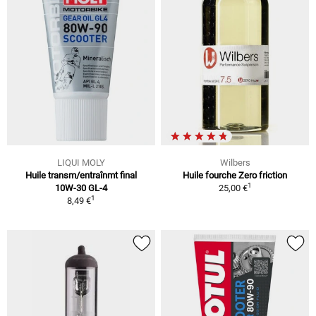
LIQUI MOLY
Wilbers
Huile transm/entraînmt final
Huile fourche Zero friction
1
10W-30 GL-4
25,00 €
1
8,49 €