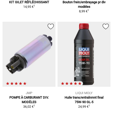
KIT GILET RÉFLÉCHISSANT
Bouton frein/embrayage pr div
1
14,95 €
modèles
1
8,99 €
JMP
LIQUI MOLY
POMPE À CARBURANT DIV.
Huile trans/entraînmnt final
MODÈLES
75W-90 GL-5
1
1
36,02 €
24,99 €