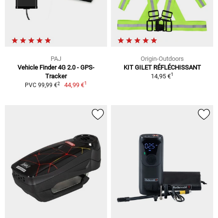
PAJ
Origin-Outdoors
Vehicle Finder 4G 2.0 - GPS-
KIT GILET RÉFLÉCHISSANT
1
Tracker
14,95 €
1
2
44,99 €
PVC 99,99 €