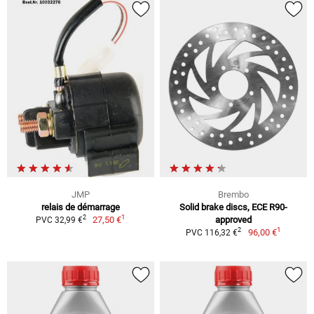
JMP
Brembo
relais de démarrage
Solid brake discs, ECE R90-
1
2
27,50 €
approved
PVC 32,99 €
1
2
96,00 €
PVC 116,32 €