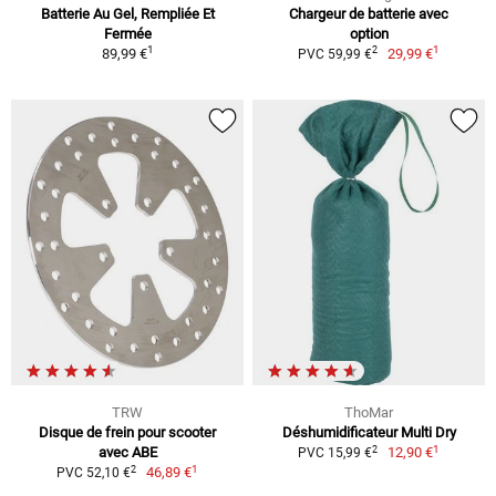
Batterie Au Gel, Rempliée Et
Chargeur de batterie avec
Fermée
option
1
1
2
89,99 €
29,99 €
PVC 59,99 €
TRW
ThoMar
Disque de frein pour scooter
Déshumidificateur Multi Dry
1
2
avec ABE
12,90 €
PVC 15,99 €
1
2
46,89 €
PVC 52,10 €