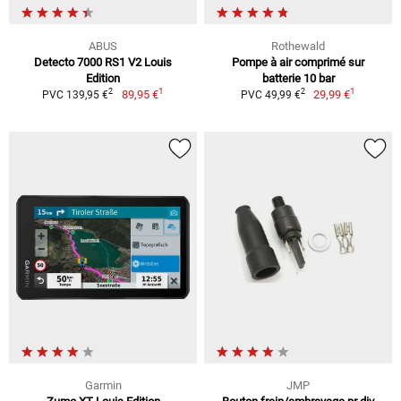
ABUS
Rothewald
Detecto 7000 RS1 V2 Louis
Pompe à air comprimé sur
Edition
batterie 10 bar
1
1
2
2
89,95 €
29,99 €
PVC 139,95 €
PVC 49,99 €
Garmin
JMP