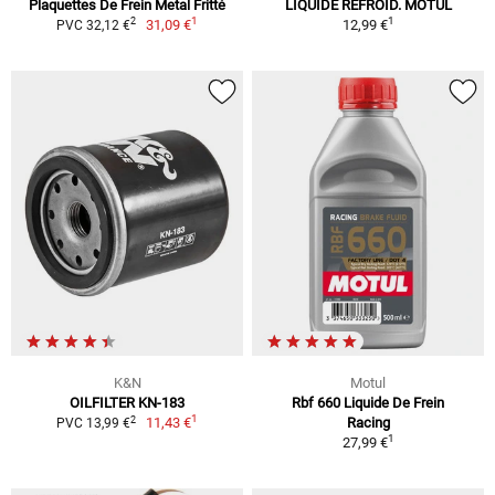
Plaquettes De Frein Metal Fritté
LIQUIDE REFROID. MOTUL
1
1
2
31,09 €
12,99 €
PVC 32,12 €
K&N
Motul
OILFILTER KN-183
Rbf 660 Liquide De Frein
1
2
11,43 €
Racing
PVC 13,99 €
1
27,99 €