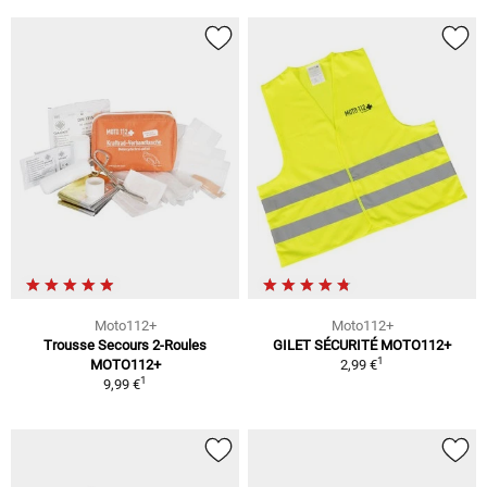
Moto112+
Moto112+
Trousse Secours 2-Roules
GILET SÉCURITÉ MOTO112+
1
MOTO112+
2,99 €
1
9,99 €