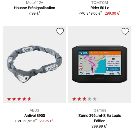
Moto112+
TOMTOM
Housse Présignalisation
Rider 50 Le
1
1
2
7,99 €
299,00 €
PVC 349,00 €
ABUS
Garmin
Antivol 8900
Zumo 396Lmt-S Eu Louis
1
2
29,95 €
Edition
PVC 60,95 €
1
399,99 €