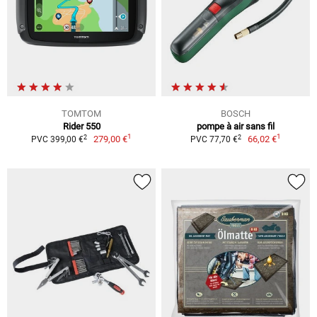
TOMTOM
BOSCH
Rider 550
pompe à air sans fil
1
1
2
2
279,00 €
66,02 €
PVC 399,00 €
PVC 77,70 €