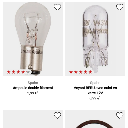
Spahn
Spahn
Ampoule double filament
Voyant BERU avec culot en
1
2,99 €
verre 12V
1
0,99 €