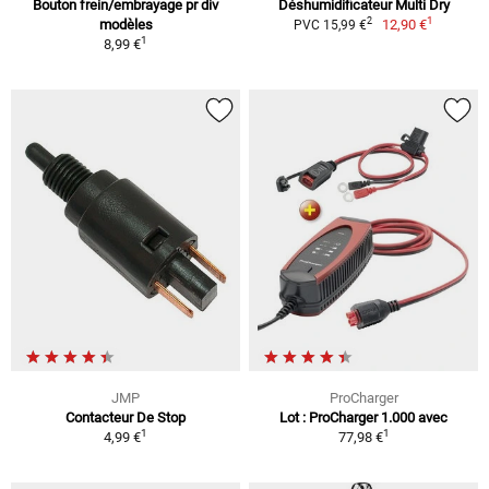
Bouton frein/embrayage pr div
Déshumidificateur Multi Dry
1
2
modèles
12,90 €
PVC 15,99 €
1
8,99 €
JMP
ProCharger
Contacteur De Stop
Lot : ProCharger 1.000 avec
1
1
4,99 €
77,98 €