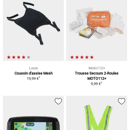
Louis
Moto112+
Coussin d'assise Mesh
Trousse Secours 2-Roules
1
19,99 €
MOTO112+
1
9,99 €