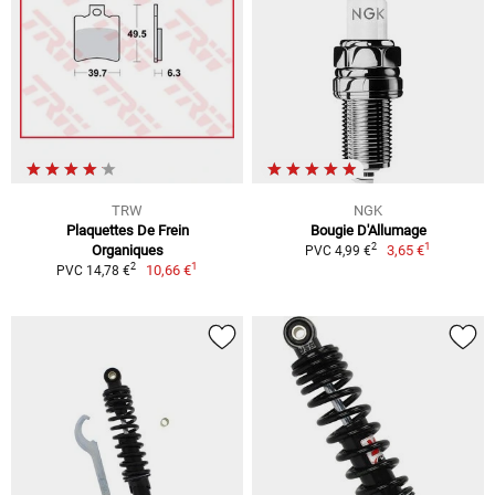
TRW
NGK
Plaquettes De Frein
Bougie D'Allumage
1
2
Organiques
3,65 €
PVC 4,99 €
1
2
10,66 €
PVC 14,78 €