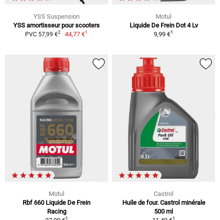
YSS Suspension
Motul
YSS amortisseur pour scooters
Liquide De Frein Dot 4 Lv
1
1
2
44,77 €
9,99 €
PVC 57,99 €
Motul
Castrol
Rbf 660 Liquide De Frein
Huile de four. Castrol minérale
Racing
500 ml
1
1