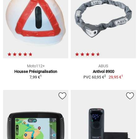
Moto112+
ABUS
Housse Présignalisation
Antivol 8900
1
1
2
7,99 €
29,95 €
PVC 60,95 €