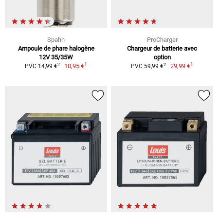
Spahn
ProCharger
Ampoule de phare halogène
Chargeur de batterie avec
12V 35/35W
option
1
1
2
2
10,95 €
29,99 €
PVC 14,99 €
PVC 59,99 €