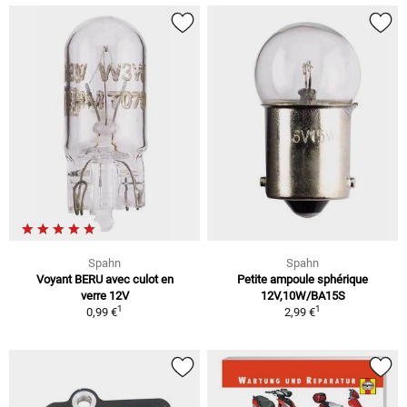
Spahn
Spahn
Voyant BERU avec culot en
Petite ampoule sphérique
verre 12V
12V,10W/BA15S
1
1
0,99 €
2,99 €