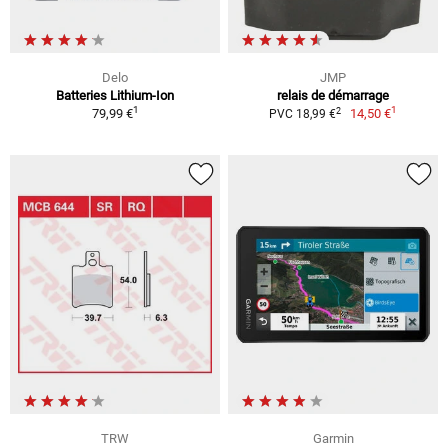
Delo
JMP
Batteries Lithium-Ion
relais de démarrage
1
1
2
79,99 €
14,50 €
PVC 18,99 €
TRW
Garmin