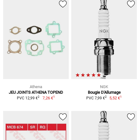
Athena
NGK
JEU JOINTS ATHENA TOPEND
Bougie D'Allumage
1
1
2
2
7,26 €
5,52 €
PVC 12,99 €
PVC 7,99 €