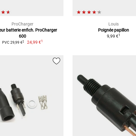
ProCharger
Louis
ur batterie enfich. ProCharger
Poignée papillon
1
600
9,99 €
1
24,99 €
2
PVC 29,99 €