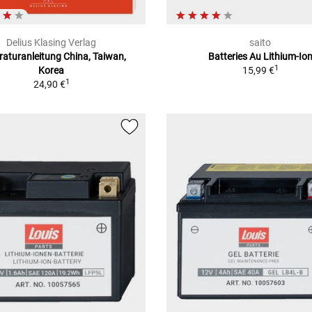
Delius Klasing Verlag
saito
aturanleitung China, Taiwan,
Batteries Au Lithium-Io
1
Korea
15,99 €
1
24,90 €