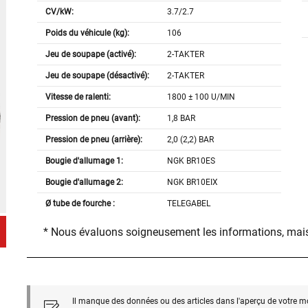
CV/kW:
3.7/2.7
Poids du véhicule (kg):
106
Jeu de soupape (activé):
2-TAKTER
Jeu de soupape (désactivé):
2-TAKTER
Vitesse de ralenti:
1800 ± 100 U/MIN
Pression de pneu (avant):
1,8 BAR
Pression de pneu (arrière):
2,0 (2,2) BAR
Bougie d'allumage 1:
NGK BR10ES
Bougie d'allumage 2:
NGK BR10EIX
Ø tube de fourche :
TELEGABEL
* Nous évaluons soigneusement les informations, mais
Il manque des données ou des articles dans l'aperçu de votre m