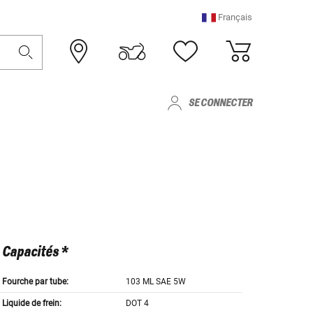
Français
SE CONNECTER
Capacités *
Fourche par tube:
103 ML SAE 5W
Liquide de frein:
DOT 4