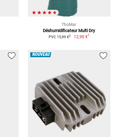
ThoMar
Déshumidificateur Multi Dry
1
12,90 €
2
PVC 15,99 €
NOUVEAU