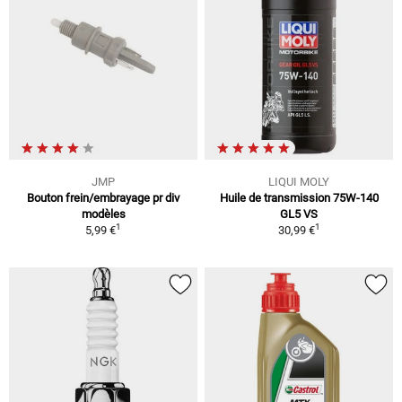
JMP
LIQUI MOLY
Bouton frein/embrayage pr div
Huile de transmission 75W-140
modèles
GL5 VS
1
1
5,99 €
30,99 €