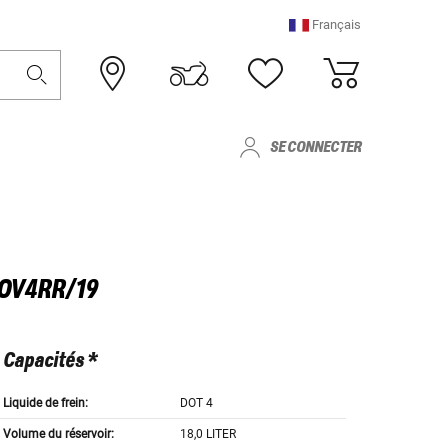
Français
SE CONNECTER
UOV4RR/19
Capacités *
Liquide de frein:
DOT 4
Volume du réservoir:
18,0 LITER