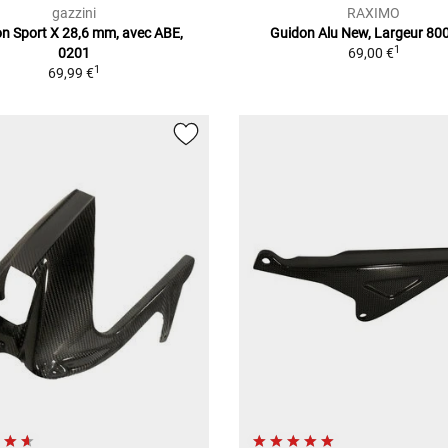
gazzini
RAXIMO
n Sport X 28,6 mm, avec ABE,
Guidon Alu New, Largeur 8
1
0201
69,00 €
1
69,99 €