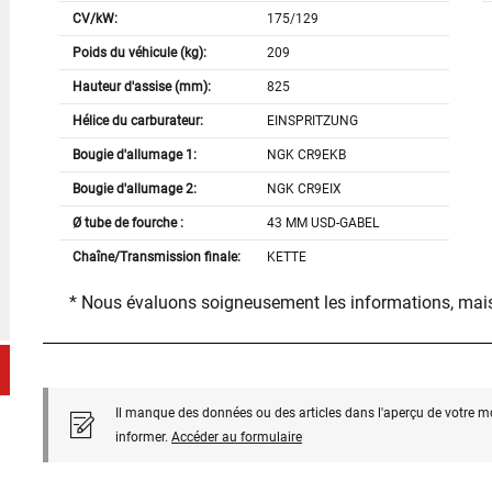
CV/kW:
175/129
Poids du véhicule (kg):
209
Hauteur d'assise (mm):
825
Hélice du carburateur:
EINSPRITZUNG
Bougie d'allumage 1:
NGK CR9EKB
Bougie d'allumage 2:
NGK CR9EIX
Ø tube de fourche :
43 MM USD-GABEL
Chaîne/Transmission finale:
KETTE
* Nous évaluons soigneusement les informations, mais
Il manque des données ou des articles dans l'aperçu de votre m
informer.
Accéder au formulaire