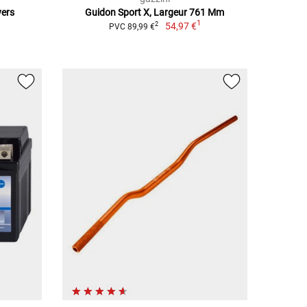
vers
Guidon Sport X, Largeur 761 Mm
1
54,97 €
2
PVC 89,99 €