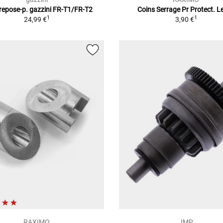
 repose-p. gazzini FR-T1/FR-T2
Coins Serrage Pr Protect. Le
1
1
24,99 €
3,90 €
RAXIMO
JMP