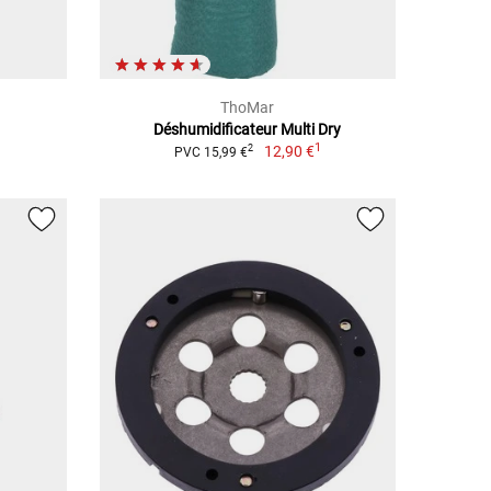
ThoMar
Déshumidificateur Multi Dry
1
12,90 €
2
PVC 15,99 €