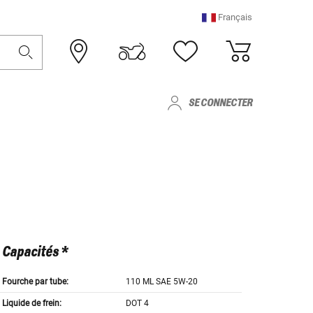
Français
SE CONNECTER
Capacités *
Fourche par tube:
110 ML SAE 5W-20
Liquide de frein:
DOT 4