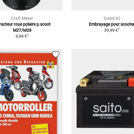
Craft-Meyer
Sceed 42
racteur roue polaire p.scoot
Embrayage pour scoote
1
M27/M28
39,99 €
1
9,99 €