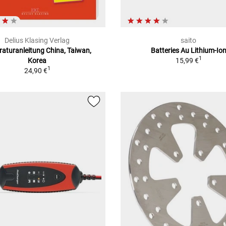
Delius Klasing Verlag
saito
aturanleitung China, Taiwan,
Batteries Au Lithium-Io
1
Korea
15,99 €
1
24,90 €