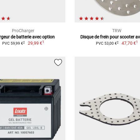
ProCharger
TRW
geur de batterie avec option
Disque de frein pour scooter a
1
1
29,99 €
47,70 €
2
2
PVC 59,99 €
PVC 53,00 €