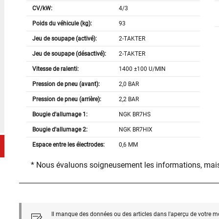
CV/kW:
4/3
Poids du véhicule (kg):
93
Jeu de soupape (activé):
2-TAKTER
Jeu de soupape (désactivé):
2-TAKTER
Vitesse de ralenti:
1400 ±100 U/MIN
Pression de pneu (avant):
2,0 BAR
Pression de pneu (arrière):
2,2 BAR
Bougie d'allumage 1:
NGK BR7HS
Bougie d'allumage 2:
NGK BR7HIX
Espace entre les électrodes:
0,6 MM
* Nous évaluons soigneusement les informations, mais
Il manque des données ou des articles dans l'aperçu de votre m