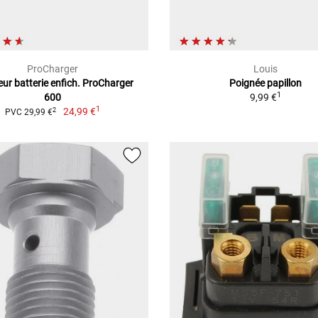
ProCharger
Louis
ur batterie enfich. ProCharger
Poignée papillon
1
600
9,99 €
1
24,99 €
2
PVC 29,99 €